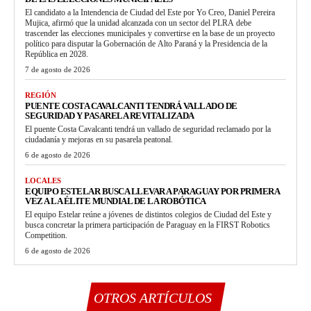
El candidato a la Intendencia de Ciudad del Este por Yo Creo, Daniel Pereira
Mujica, afirmó que la unidad alcanzada con un sector del PLRA debe
trascender las elecciones municipales y convertirse en la base de un proyecto
político para disputar la Gobernación de Alto Paraná y la Presidencia de la
República en 2028.
7 de agosto de 2026
REGIÓN
PUENTE COSTA CAVALCANTI TENDRÁ VALLADO DE
SEGURIDAD Y PASARELA REVITALIZADA
El puente Costa Cavalcanti tendrá un vallado de seguridad reclamado por la
ciudadanía y mejoras en su pasarela peatonal.
6 de agosto de 2026
LOCALES
EQUIPO ESTELAR BUSCA LLEVAR A PARAGUAY POR PRIMERA
VEZ A LA ÉLITE MUNDIAL DE LA ROBÓTICA
El equipo Estelar reúne a jóvenes de distintos colegios de Ciudad del Este y
busca concretar la primera participación de Paraguay en la FIRST Robotics
Competition.
6 de agosto de 2026
OTROS ARTÍCULOS