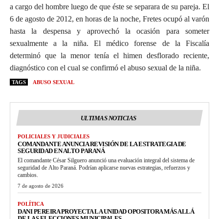
a cargo del hombre luego de que éste se separara de su pareja. El
6 de agosto de 2012, en horas de la noche, Fretes ocupó al varón
hasta la despensa y aprovechó la ocasión para someter
sexualmente a la niña. El médico forense de la Fiscalía
determinó que la menor tenía el himen desflorado reciente,
diagnóstico con el cual se confirmó el abuso sexual de la niña.
TAGS
ABUSO SEXUAL
ULTIMAS NOTICIAS
POLICIALES Y JUDICIALES
COMANDANTE ANUNCIA REVISIÓN DE LA ESTRATEGIA DE
SEGURIDAD EN ALTO PARANÁ
El comandante César Silguero anunció una evaluación integral del sistema de
seguridad de Alto Paraná. Podrían aplicarse nuevas estrategias, refuerzos y
cambios.
7 de agosto de 2026
POLÍTICA
DANI PEREIRA PROYECTA LA UNIDAD OPOSITORA MÁS ALLÁ
DE LAS ELECCIONES MUNICIPALES