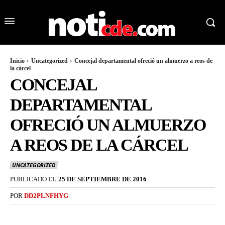
Inicio
Uncategorized
Concejal departamental ofreció un almuerzo a reos de
la cárcel
CONCEJAL
DEPARTAMENTAL
OFRECIÓ UN ALMUERZO
A REOS DE LA CÁRCEL
UNCATEGORIZED
PUBLICADO EL
25 DE SEPTIEMBRE DE 2016
POR
DD2PLNFHYG