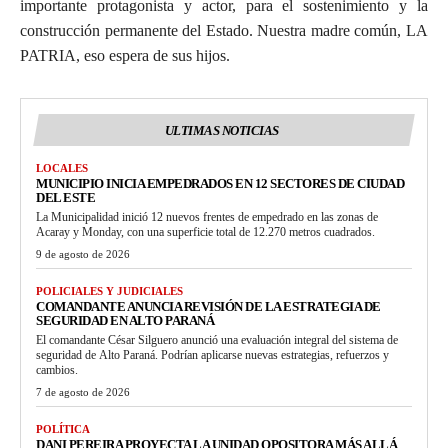
importante protagonista y actor, para el sostenimiento y la
construcción permanente del Estado. Nuestra madre común, LA
PATRIA, eso espera de sus hijos.
ULTIMAS NOTICIAS
LOCALES
MUNICIPIO INICIA EMPEDRADOS EN 12 SECTORES DE CIUDAD
DEL ESTE
La Municipalidad inició 12 nuevos frentes de empedrado en las zonas de
Acaray y Monday, con una superficie total de 12.270 metros cuadrados.
9 de agosto de 2026
POLICIALES Y JUDICIALES
COMANDANTE ANUNCIA REVISIÓN DE LA ESTRATEGIA DE
SEGURIDAD EN ALTO PARANÁ
El comandante César Silguero anunció una evaluación integral del sistema de
seguridad de Alto Paraná. Podrían aplicarse nuevas estrategias, refuerzos y
cambios.
7 de agosto de 2026
POLÍTICA
DANI PEREIRA PROYECTA LA UNIDAD OPOSITORA MÁS ALLÁ