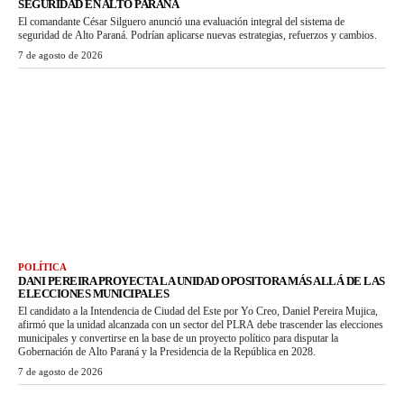
SEGURIDAD EN ALTO PARANÁ
El comandante César Silguero anunció una evaluación integral del sistema de
seguridad de Alto Paraná. Podrían aplicarse nuevas estrategias, refuerzos y cambios.
7 de agosto de 2026
POLÍTICA
DANI PEREIRA PROYECTA LA UNIDAD OPOSITORA MÁS ALLÁ DE LAS
ELECCIONES MUNICIPALES
El candidato a la Intendencia de Ciudad del Este por Yo Creo, Daniel Pereira Mujica,
afirmó que la unidad alcanzada con un sector del PLRA debe trascender las elecciones
municipales y convertirse en la base de un proyecto político para disputar la
Gobernación de Alto Paraná y la Presidencia de la República en 2028.
7 de agosto de 2026