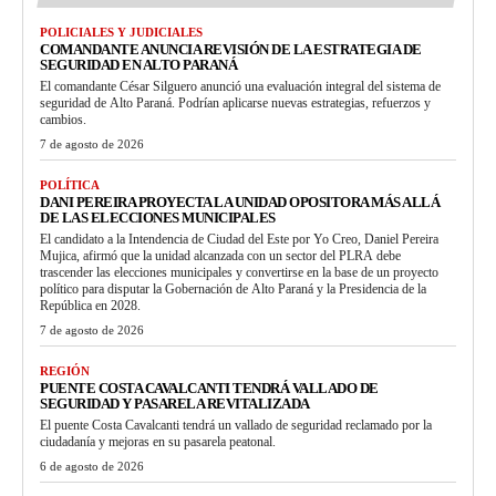
POLICIALES Y JUDICIALES
COMANDANTE ANUNCIA REVISIÓN DE LA ESTRATEGIA DE
SEGURIDAD EN ALTO PARANÁ
El comandante César Silguero anunció una evaluación integral del sistema de
seguridad de Alto Paraná. Podrían aplicarse nuevas estrategias, refuerzos y
cambios.
7 de agosto de 2026
POLÍTICA
DANI PEREIRA PROYECTA LA UNIDAD OPOSITORA MÁS ALLÁ
DE LAS ELECCIONES MUNICIPALES
El candidato a la Intendencia de Ciudad del Este por Yo Creo, Daniel Pereira
Mujica, afirmó que la unidad alcanzada con un sector del PLRA debe
trascender las elecciones municipales y convertirse en la base de un proyecto
político para disputar la Gobernación de Alto Paraná y la Presidencia de la
República en 2028.
7 de agosto de 2026
REGIÓN
PUENTE COSTA CAVALCANTI TENDRÁ VALLADO DE
SEGURIDAD Y PASARELA REVITALIZADA
El puente Costa Cavalcanti tendrá un vallado de seguridad reclamado por la
ciudadanía y mejoras en su pasarela peatonal.
6 de agosto de 2026