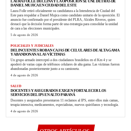
LAURA FOLLE DECLINA Y LA OPOSICIÓN SE UNE DETRÁS DE
DANIEL MUJICA EN CIUDAD DEL ESTE
Laura Folle retiró oficialmente su candidatura a la Intendencia de Ciudad del
Este para respaldar a Daniel Mujica como candidato unitario de la oposición. El
anuncio fue confirmado por el presidente del PLRA, Alcides Riveros, quien
destacó que la decisión forma parte de una estrategia para consolidar la unidad
de cara a las elecciones municipales.
5 de agosto de 2026
POLICIALES Y JUDICIALES
DELINCUENTES ROBAN CAJAS DE CELULARES DE ALTA GAMA
Y ABANDONAN A LAS VÍCTIMAS
Un grupo armado interceptó a dos ciudadanos brasileños en el Km 4 y se
apoderó de varias cajas de teléfonos celulares de alta gama. Las víctimas fueron
abandonadas posteriormente junto a su camioneta.
4 de agosto de 2026
SALUD
DOCENTES Y ASEGURADOS EXIGEN FORTALECER LOS
SERVICIOS DEL IPS EN ALTO PARANÁ
Docentes y asegurados presentaron 11 reclamos al IPS, entre ellos más camas,
terapia intensiva, medicamentos, especialistas, nuevos quirófanos y tecnología.
4 de agosto de 2026
OTROS ARTÍCULOS