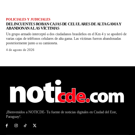
POLICIALES Y JUDICIALES
DELINCUENTES ROBAN CAJAS DE CELULARES DE ALTA GAMA Y
ABANDONAN A LAS VÍCTIMAS
Un grupo armado interceptó a dos ciudadanos brasileños en el Km 4 y se apoderó de
varias cajas de teléfonos celulares de alta gama. Las víctimas fueron abandonadas
posteriormente junto a su camioneta.
4 de agosto de 2026
¡Bienvenidos a NOTICDE- Tu fuente de noticias digitales en Ciudad del Este,
Paraguay!.