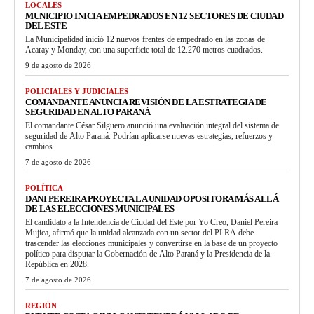
LOCALES
MUNICIPIO INICIA EMPEDRADOS EN 12 SECTORES DE CIUDAD
DEL ESTE
La Municipalidad inició 12 nuevos frentes de empedrado en las zonas de
Acaray y Monday, con una superficie total de 12.270 metros cuadrados.
9 de agosto de 2026
POLICIALES Y JUDICIALES
COMANDANTE ANUNCIA REVISIÓN DE LA ESTRATEGIA DE
SEGURIDAD EN ALTO PARANÁ
El comandante César Silguero anunció una evaluación integral del sistema de
seguridad de Alto Paraná. Podrían aplicarse nuevas estrategias, refuerzos y
cambios.
7 de agosto de 2026
POLÍTICA
DANI PEREIRA PROYECTA LA UNIDAD OPOSITORA MÁS ALLÁ
DE LAS ELECCIONES MUNICIPALES
El candidato a la Intendencia de Ciudad del Este por Yo Creo, Daniel Pereira
Mujica, afirmó que la unidad alcanzada con un sector del PLRA debe
trascender las elecciones municipales y convertirse en la base de un proyecto
político para disputar la Gobernación de Alto Paraná y la Presidencia de la
República en 2028.
7 de agosto de 2026
REGIÓN