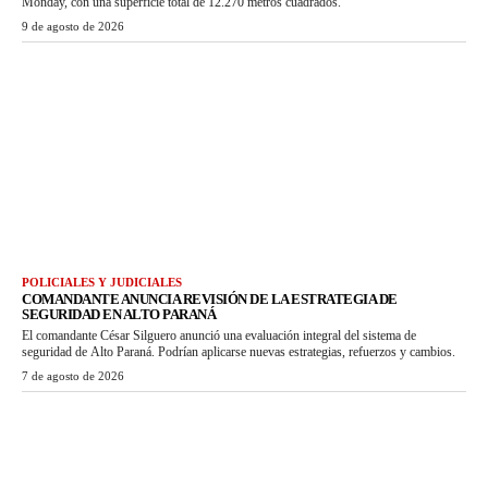
Monday, con una superficie total de 12.270 metros cuadrados.
9 de agosto de 2026
POLICIALES Y JUDICIALES
COMANDANTE ANUNCIA REVISIÓN DE LA ESTRATEGIA DE
SEGURIDAD EN ALTO PARANÁ
El comandante César Silguero anunció una evaluación integral del sistema de
seguridad de Alto Paraná. Podrían aplicarse nuevas estrategias, refuerzos y cambios.
7 de agosto de 2026