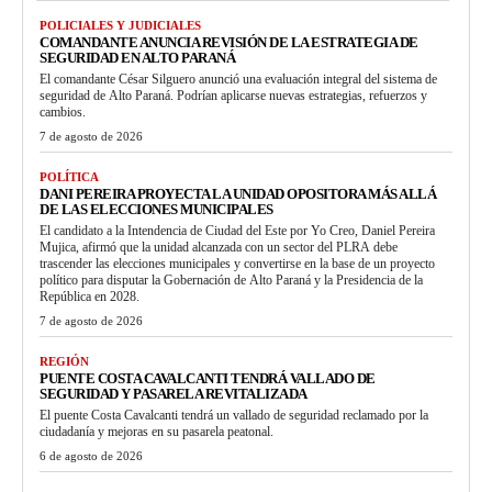
POLICIALES Y JUDICIALES
COMANDANTE ANUNCIA REVISIÓN DE LA ESTRATEGIA DE
SEGURIDAD EN ALTO PARANÁ
El comandante César Silguero anunció una evaluación integral del sistema de
seguridad de Alto Paraná. Podrían aplicarse nuevas estrategias, refuerzos y
cambios.
7 de agosto de 2026
POLÍTICA
DANI PEREIRA PROYECTA LA UNIDAD OPOSITORA MÁS ALLÁ
DE LAS ELECCIONES MUNICIPALES
El candidato a la Intendencia de Ciudad del Este por Yo Creo, Daniel Pereira
Mujica, afirmó que la unidad alcanzada con un sector del PLRA debe
trascender las elecciones municipales y convertirse en la base de un proyecto
político para disputar la Gobernación de Alto Paraná y la Presidencia de la
República en 2028.
7 de agosto de 2026
REGIÓN
PUENTE COSTA CAVALCANTI TENDRÁ VALLADO DE
SEGURIDAD Y PASARELA REVITALIZADA
El puente Costa Cavalcanti tendrá un vallado de seguridad reclamado por la
ciudadanía y mejoras en su pasarela peatonal.
6 de agosto de 2026