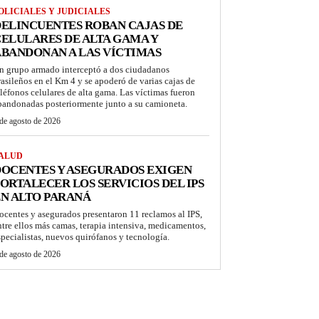
OLICIALES Y JUDICIALES
ELINCUENTES ROBAN CAJAS DE
ELULARES DE ALTA GAMA Y
BANDONAN A LAS VÍCTIMAS
n grupo armado interceptó a dos ciudadanos
rasileños en el Km 4 y se apoderó de varias cajas de
eléfonos celulares de alta gama. Las víctimas fueron
bandonadas posteriormente junto a su camioneta.
de agosto de 2026
ALUD
OCENTES Y ASEGURADOS EXIGEN
ORTALECER LOS SERVICIOS DEL IPS
N ALTO PARANÁ
ocentes y asegurados presentaron 11 reclamos al IPS,
ntre ellos más camas, terapia intensiva, medicamentos,
specialistas, nuevos quirófanos y tecnología.
de agosto de 2026