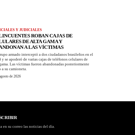
ICIALES Y JUDICIALES
LINCUENTES ROBAN CAJAS DE
LULARES DE ALTA GAMA Y
ANDONAN A LAS VÍCTIMAS
rupo armado interceptó a dos ciudadanos brasileños en el
 y se apoderó de varias cajas de teléfonos celulares de
 gama. Las víctimas fueron abandonadas posteriormente
o a su camioneta.
agosto de 2026
SCRIBIR
a en su correo las noticias del día.