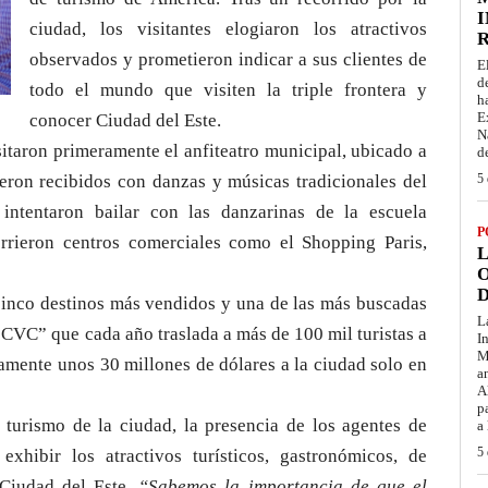
I
ciudad, los visitantes elogiaron los atractivos
observados y prometieron indicar a sus clientes de
E
d
todo el mundo que visiten la triple frontera y
h
E
conocer Ciudad del Este.
N
itaron primeramente el anfiteatro municipal, ubicado a
d
ueron recibidos con danzas y músicas tradicionales del
5 
intentaron bailar con las danzarinas de la escuela
P
rrieron centros comerciales como el Shopping Paris,
L
O
D
 cinco destinos más vendidos y una de las más buscadas
L
 CVC” que cada año traslada a más de 100 mil turistas a
I
M
amente unos 30 millones de dólares a la ciudad solo en
a
A
p
e turismo de la ciudad, la presencia de los agentes de
a
5 
xhibir los atractivos turísticos, gastronómicos, de
 Ciudad del Este.
“Sabemos la importancia de que el