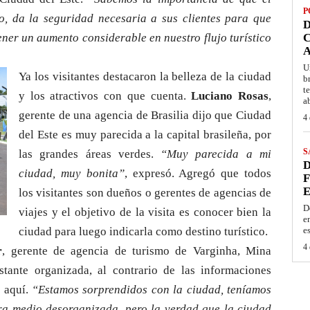
P
o, da la seguridad necesaria a sus clientes para que
D
ner un aumento considerable en nuestro flujo turístico
C
A
U
Ya los visitantes destacaron la belleza de la ciudad
b
t
y los atractivos con que cuenta.
Luciano Rosas
,
a
gerente de una agencia de Brasilia dijo que Ciudad
4 
del Este es muy parecida a la capital brasileña, por
S
las grandes áreas verdes.
“Muy parecida a mi
D
ciudad, muy bonita”
, expresó. Agregó que todos
F
E
los visitantes son dueños o gerentes de agencias de
D
viajes y el objetivo de la visita es conocer bien la
e
ciudad para luego indicarla como destino turístico.
e
4 
r
, gerente de agencia de turismo de Varginha, Mina
tante organizada, al contrario de las informaciones
r aquí.
“Estamos sorprendidos con la ciudad, teníamos
ra medio desorganizada, pero la verdad que la ciudad