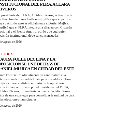
NSTITUCIONAL DEL PLRA, ACLARA
RIVEROS
l presidente del PLRA, Alcides Riveros, aclaró que la
eclinación de Laura Folle no significa que el partido
aya decidido apoyar oficialmente a Daniel Mujica.
xplicó que el PLRA integra una alianza con Cruzada
acional y el Frente Amplio, por lo que cualquier
ecisión institucional debe ser consensuada.
de agosto de 2026
OLÍTICA
AURA FOLLE DECLINA Y LA
POSICIÓN SE UNE DETRÁS DE
ANIEL MUJICA EN CIUDAD DEL ESTE
aura Folle retiró oficialmente su candidatura a la
ntendencia de Ciudad del Este para respaldar a Daniel
ujica como candidato unitario de la oposición. El
nuncio fue confirmado por el presidente del PLRA,
lcides Riveros, quien destacó que la decisión forma
arte de una estrategia para consolidar la unidad de cara
 las elecciones municipales.
de agosto de 2026