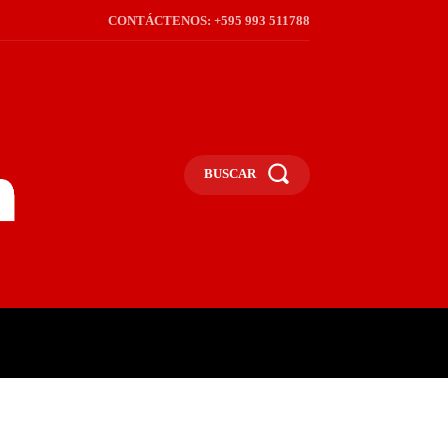
CONTÁCTENOS: +595 993 511788
BUSCAR
ICA
REGIÓN
FRONTERA
S