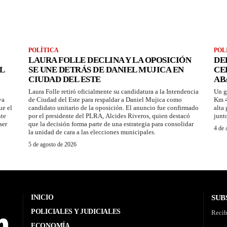
POLÍTICA
POL
LAURA FOLLE DECLINA Y LA OPOSICIÓN
DE
L
SE UNE DETRÁS DE DANIEL MUJICA EN
CE
CIUDAD DEL ESTE
AB
Laura Folle retiró oficialmente su candidatura a la Intendencia
Un g
ya
de Ciudad del Este para respaldar a Daniel Mujica como
Km 4
ue el
candidato unitario de la oposición. El anuncio fue confirmado
alta
nte
por el presidente del PLRA, Alcides Riveros, quien destacó
junt
ser
que la decisión forma parte de una estrategia para consolidar
4 de 
la unidad de cara a las elecciones municipales.
5 de agosto de 2026
INICIO
SUB
POLICIALES Y JUDICIALES
Recib
ECONOMÍA