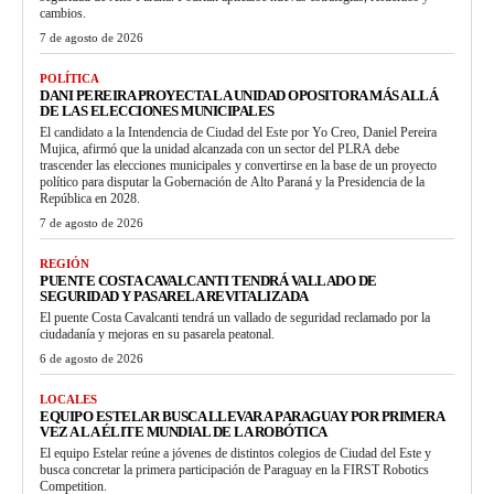
cambios.
7 de agosto de 2026
POLÍTICA
DANI PEREIRA PROYECTA LA UNIDAD OPOSITORA MÁS ALLÁ
DE LAS ELECCIONES MUNICIPALES
El candidato a la Intendencia de Ciudad del Este por Yo Creo, Daniel Pereira
Mujica, afirmó que la unidad alcanzada con un sector del PLRA debe
trascender las elecciones municipales y convertirse en la base de un proyecto
político para disputar la Gobernación de Alto Paraná y la Presidencia de la
República en 2028.
7 de agosto de 2026
REGIÓN
PUENTE COSTA CAVALCANTI TENDRÁ VALLADO DE
SEGURIDAD Y PASARELA REVITALIZADA
El puente Costa Cavalcanti tendrá un vallado de seguridad reclamado por la
ciudadanía y mejoras en su pasarela peatonal.
6 de agosto de 2026
LOCALES
EQUIPO ESTELAR BUSCA LLEVAR A PARAGUAY POR PRIMERA
VEZ A LA ÉLITE MUNDIAL DE LA ROBÓTICA
El equipo Estelar reúne a jóvenes de distintos colegios de Ciudad del Este y
busca concretar la primera participación de Paraguay en la FIRST Robotics
Competition.