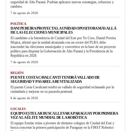
seguridad de Alto Paraná. Podrían aplicarse nuevas estrategias, refuerzos y
cambios.
7 de agosto de 2026
POLÍTICA
DANI PEREIRA PROYECTA LA UNIDAD OPOSITORA MÁS ALLÁ
DE LAS ELECCIONES MUNICIPALES
El candidato a la Intendencia de Ciudad del Este por Yo Creo, Daniel Pereira
Mujica, afirmó que la unidad alcanzada con un sector del PLRA debe
trascender las elecciones municipales y convertirse en la base de un proyecto
político para disputar la Gobernación de Alto Paraná y la Presidencia de la
República en 2028.
7 de agosto de 2026
REGIÓN
PUENTE COSTA CAVALCANTI TENDRÁ VALLADO DE
SEGURIDAD Y PASARELA REVITALIZADA
El puente Costa Cavalcanti tendrá un vallado de seguridad reclamado por la
ciudadanía y mejoras en su pasarela peatonal.
6 de agosto de 2026
LOCALES
EQUIPO ESTELAR BUSCA LLEVAR A PARAGUAY POR PRIMERA
VEZ A LA ÉLITE MUNDIAL DE LA ROBÓTICA
El equipo Estelar reúne a jóvenes de distintos colegios de Ciudad del Este y
busca concretar la primera participación de Paraguay en la FIRST Robotics