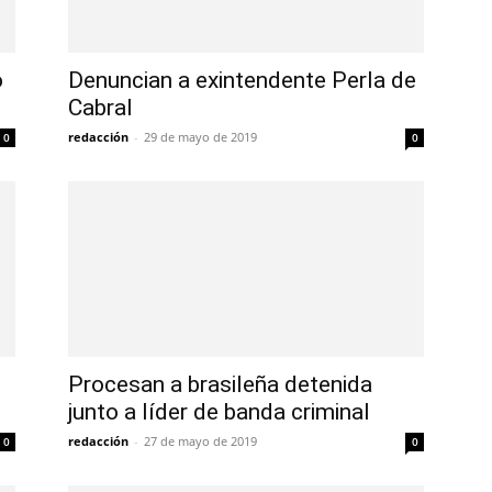
o
Denuncian a exintendente Perla de
Cabral
redacción
-
29 de mayo de 2019
0
0
Procesan a brasileña detenida
junto a líder de banda criminal
redacción
-
27 de mayo de 2019
0
0