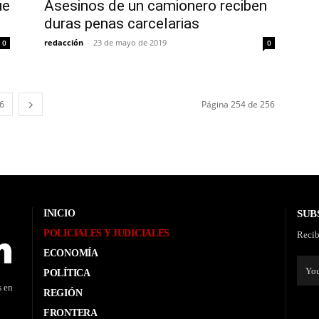
ue
Asesinos de un camionero reciben
duras penas carcelarias
redacción
-
23 de mayo de 2019
0
0
6
Página 254 de 256
INICIO
SUB
POLICIALES Y JUDICIALES
Recib
ECONOMÍA
POLÍTICA
s en
REGIÓN
FRONTERA