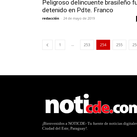
Peligroso delincuente brasileño f
detenido en Pdte. Franco
redacción
-
24 de mayo de 2019
...
1
253
254
255
25
¡Bienvenidos a NOTICDE- Tu fuente de noticias digitale
Ciudad del Este, Paraguay!.