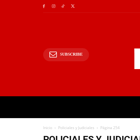
SUBSCRIBE
INICIO
POLICIALES Y
Inicio
Policiales y Judiciales
Página 254
POLICIALES Y JUDICI