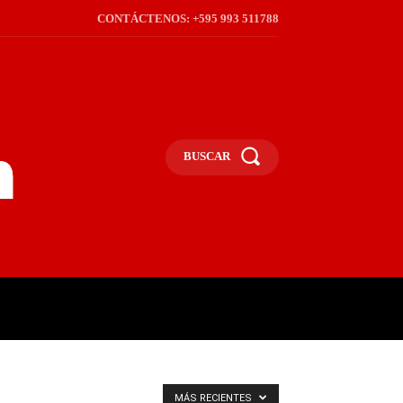
CONTÁCTENOS: +595 993 511788
BUSCAR
ICA
REGIÓN
FRONTERA
S
MÁS RECIENTES