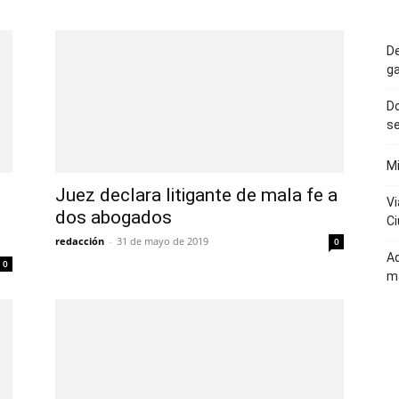
De
ga
Do
se
Mi
Juez declara litigante de mala fe a
Vi
dos abogados
Ci
redacción
-
31 de mayo de 2019
0
Aq
0
ma