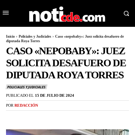
Inicio
Policiales y Judiciales
Caso «nepobaby»: Juez solicita desafuero de
diputada Roya Torres
CASO «NEPOBABY»: JUEZ
SOLICITA DESAFUERO DE
DIPUTADA ROYA TORRES
POLICIALES Y JUDICIALES
PUBLICADO EL
15 DE JULIO DE 2024
POR
REDACCIÓN