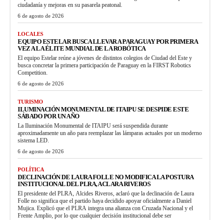
ciudadanía y mejoras en su pasarela peatonal.
6 de agosto de 2026
LOCALES
EQUIPO ESTELAR BUSCA LLEVAR A PARAGUAY POR PRIMERA
VEZ A LA ÉLITE MUNDIAL DE LA ROBÓTICA
El equipo Estelar reúne a jóvenes de distintos colegios de Ciudad del Este y
busca concretar la primera participación de Paraguay en la FIRST Robotics
Competition.
6 de agosto de 2026
TURISMO
ILUMINACIÓN MONUMENTAL DE ITAIPU SE DESPIDE ESTE
SÁBADO POR UN AÑO
La Iluminación Monumental de ITAIPU será suspendida durante
aproximadamente un año para reemplazar las lámparas actuales por un moderno
sistema LED.
6 de agosto de 2026
POLÍTICA
DECLINACIÓN DE LAURA FOLLE NO MODIFICA LA POSTURA
INSTITUCIONAL DEL PLRA, ACLARA RIVEROS
El presidente del PLRA, Alcides Riveros, aclaró que la declinación de Laura
Folle no significa que el partido haya decidido apoyar oficialmente a Daniel
Mujica. Explicó que el PLRA integra una alianza con Cruzada Nacional y el
Frente Amplio, por lo que cualquier decisión institucional debe ser