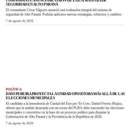
COMANDANTE ANUNCIA REVISIÓN DE LA ESTRATEGIA DE
SEGURIDAD EN ALTO PARANÁ
El comandante César Silguero anunció una evaluación integral del sistema de
seguridad de Alto Paraná. Podrían aplicarse nuevas estrategias, refuerzos y cambios.
7 de agosto de 2026
POLÍTICA
DANI PEREIRA PROYECTA LA UNIDAD OPOSITORA MÁS ALLÁ DE LAS
ELECCIONES MUNICIPALES
El candidato a la Intendencia de Ciudad del Este por Yo Creo, Daniel Pereira Mujica,
afirmó que la unidad alcanzada con un sector del PLRA debe trascender las elecciones
municipales y convertirse en la base de un proyecto político para disputar la
Gobernación de Alto Paraná y la Presidencia de la República en 2028.
7 de agosto de 2026