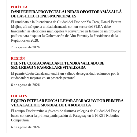
POLÍTICA
DANI PEREIRA PROYECTA LA UNIDAD OPOSITORA MÁS ALLÁ
DE LAS ELECCIONES MUNICIPALES
El candidato a la Intendencia de Ciudad del Este por Yo Creo, Daniel Pereira
Mujica, afirmó que la unidad alcanzada con un sector del PLRA debe
trascender las elecciones municipales y convertirse en la base de un proyecto
político para disputar la Gobernación de Alto Paraná y la Presidencia de la
República en 2028.
7 de agosto de 2026
REGIÓN
PUENTE COSTA CAVALCANTI TENDRÁ VALLADO DE
SEGURIDAD Y PASARELA REVITALIZADA
El puente Costa Cavalcanti tendrá un vallado de seguridad reclamado por la
ciudadanía y mejoras en su pasarela peatonal.
6 de agosto de 2026
LOCALES
EQUIPO ESTELAR BUSCA LLEVAR A PARAGUAY POR PRIMERA
VEZ A LA ÉLITE MUNDIAL DE LA ROBÓTICA
El equipo Estelar reúne a jóvenes de distintos colegios de Ciudad del Este y
busca concretar la primera participación de Paraguay en la FIRST Robotics
Competition.
6 de agosto de 2026