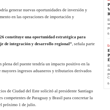
P
V
odría generar nuevas oportunidades de inversión y
emento en las operaciones de importación y
E
s
p
6 
026 constituye una oportunidad estratégica para
e de integración y desarrollo regional”
, señala parte
L
E
P
É
n plena del puente tendría un impacto positivo en la
E
d
 mayores ingresos aduaneros y tributarios derivados
p
C
6 
os de Ciudad del Este solicitó al presidente Santiago
es competentes de Paraguay y Brasil para concretar la
el próximo 1 de julio.