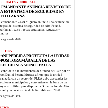
OLICIALES Y JUDICIALES
COMANDANTE ANUNCIA REVISIÓN DE
A ESTRATEGIA DE SEGURIDAD EN
ALTO PARANÁ
l comandante César Silguero anunció una evaluación
ntegral del sistema de seguridad de Alto Paraná.
odrían aplicarse nuevas estrategias, refuerzos y
ambios.
de agosto de 2026
OLÍTICA
ANI PEREIRA PROYECTA LA UNIDAD
POSITORA MÁS ALLÁ DE LAS
LECCIONES MUNICIPALES
l candidato a la Intendencia de Ciudad del Este por Yo
reo, Daniel Pereira Mujica, afirmó que la unidad
lcanzada con un sector del PLRA debe trascender las
lecciones municipales y convertirse en la base de un
royecto político para disputar la Gobernación de Alto
araná y la Presidencia de la República en 2028.
de agosto de 2026
EGIÓN