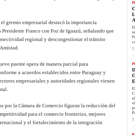
P
L
, el gremio empresarial destacó la importancia
E
ta Presidente Franco con Foz de Iguazú, señalando que
i
P
onectividad regional y descongestionar el tránsito
c
 Amistad.
7 
nuevo puente opera de manera parcial para
P
D
conforme a acuerdos establecidos entre Paraguay y
O
sectores empresariales y autoridades regionales vienen
E
E
tal.
C
a
e
os por la Cámara de Comercio figuran la reducción del
p
P
petitividad para el comercio fronterizo, mejores
7 
ternacional y el fortalecimiento de la integración
R