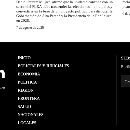
Daniel Pereira Mujica, afirmó que la unidad alcanzada con un
recl
sector del PLRA debe trascender las elecciones municipales y
peat
convertirse en la base de un proyecto político para disputar la
6 de 
Gobernación de Alto Paraná y la Presidencia de la República
en 2028.
7 de agosto de 2026
INICIO
SUB
POLICIALES Y JUDICIALES
Recib
ECONOMÍA
POLÍTICA
s en
REGIÓN
FRONTERA
SALUD
NACIONALES
LOCALES