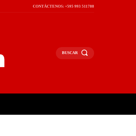
CONTÁCTENOS: +595 993 511788
BUSCAR
ICA
REGIÓN
FRONTERA
S