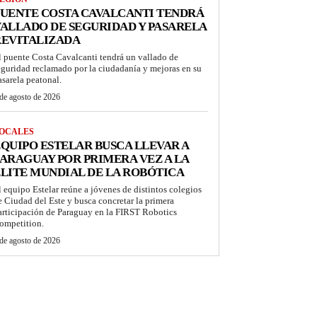
UENTE COSTA CAVALCANTI TENDRÁ
ALLADO DE SEGURIDAD Y PASARELA
REVITALIZADA
l puente Costa Cavalcanti tendrá un vallado de
eguridad reclamado por la ciudadanía y mejoras en su
asarela peatonal.
de agosto de 2026
OCALES
QUIPO ESTELAR BUSCA LLEVAR A
ARAGUAY POR PRIMERA VEZ A LA
LITE MUNDIAL DE LA ROBÓTICA
l equipo Estelar reúne a jóvenes de distintos colegios
e Ciudad del Este y busca concretar la primera
articipación de Paraguay en la FIRST Robotics
ompetition.
de agosto de 2026