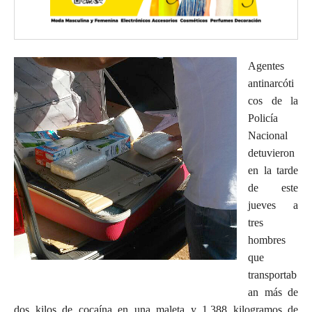
Agentes
antinarcóti
cos de la
Policía
Nacional
detuvieron
en la tarde
de este
jueves a
tres
hombres
que
transportab
an más de
dos kilos de cocaína en una maleta y 1,388 kilogramos de