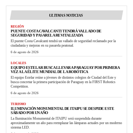
ULTIMAS NOTICIAS
REGIÓN
PUENTE COSTA CAVALCANTI TENDRÁ VALLADO DE
SEGURIDAD Y PASARELA REVITALIZADA
El puente Costa Cavalcanti tendrá un vallado de seguridad reclamado por la
ciudadanía y mejoras en su pasarela peatonal.
6 de agosto de 2026
LOCALES
EQUIPO ESTELAR BUSCA LLEVAR A PARAGUAY POR PRIMERA
VEZ A LA ÉLITE MUNDIAL DE LA ROBÓTICA
El equipo Estelar reúne a jóvenes de distintos colegios de Ciudad del Este y
busca concretar la primera participación de Paraguay en la FIRST Robotics
Competition.
6 de agosto de 2026
TURISMO
ILUMINACIÓN MONUMENTAL DE ITAIPU SE DESPIDE ESTE
SÁBADO POR UN AÑO
La Iluminación Monumental de ITAIPU será suspendida durante
aproximadamente un año para reemplazar las lámparas actuales por un moderno
sistema LED.