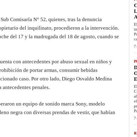
L
a Sub Comisaría N° 52, quienes, tras la denuncia
E
ropietario del inquilinato, procedieron a la intervención.
i
P
 noche del 17 y la madrugada del 18 de agosto, cuando se
c
7 
cuenta con antecedentes por abuso sexual en niños y
P
D
 prohibición de portar armas, consumir bebidas
O
encionado caso. Por otro lado, Diego Osvaldo Medina
E
E
a antecedentes penales.
C
a
e
uperaron un equipo de sonido marca Sony, modelo
p
P
ileno negra con diversas prendas de vestir, que habían
7 
R