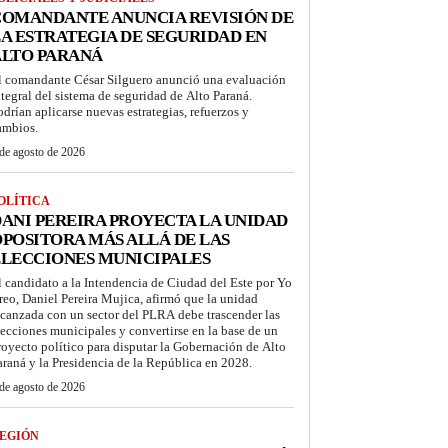
COMANDANTE ANUNCIA REVISIÓN DE
A ESTRATEGIA DE SEGURIDAD EN
ALTO PARANÁ
l comandante César Silguero anunció una evaluación
ntegral del sistema de seguridad de Alto Paraná.
odrían aplicarse nuevas estrategias, refuerzos y
ambios.
de agosto de 2026
OLÍTICA
ANI PEREIRA PROYECTA LA UNIDAD
POSITORA MÁS ALLÁ DE LAS
LECCIONES MUNICIPALES
l candidato a la Intendencia de Ciudad del Este por Yo
reo, Daniel Pereira Mujica, afirmó que la unidad
lcanzada con un sector del PLRA debe trascender las
lecciones municipales y convertirse en la base de un
royecto político para disputar la Gobernación de Alto
araná y la Presidencia de la República en 2028.
de agosto de 2026
EGIÓN