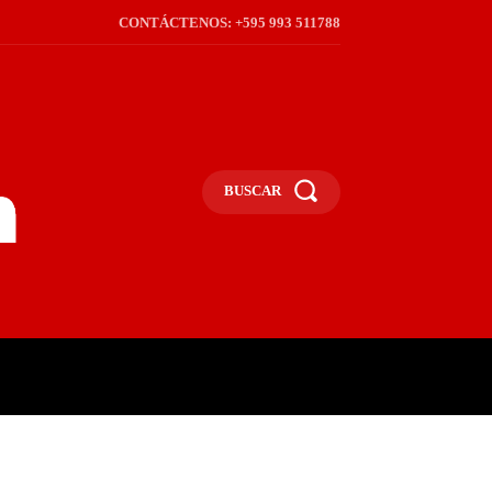
CONTÁCTENOS: +595 993 511788
BUSCAR
ICA
REGIÓN
FRONTERA
S