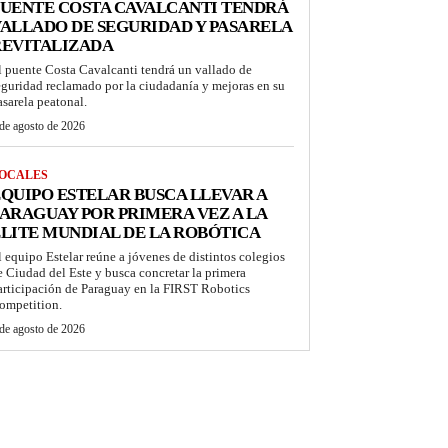
UENTE COSTA CAVALCANTI TENDRÁ
ALLADO DE SEGURIDAD Y PASARELA
REVITALIZADA
l puente Costa Cavalcanti tendrá un vallado de
eguridad reclamado por la ciudadanía y mejoras en su
asarela peatonal.
de agosto de 2026
OCALES
QUIPO ESTELAR BUSCA LLEVAR A
ARAGUAY POR PRIMERA VEZ A LA
LITE MUNDIAL DE LA ROBÓTICA
l equipo Estelar reúne a jóvenes de distintos colegios
e Ciudad del Este y busca concretar la primera
articipación de Paraguay en la FIRST Robotics
ompetition.
de agosto de 2026