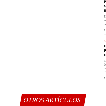
P
V
E
s
p
6 
L
E
P
É
E
d
p
C
6 
OTROS ARTÍCULOS