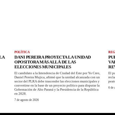
POLÍTICA
REG
LA
DANI PEREIRA PROYECTA LA UNIDAD
PU
OPOSITORA MÁS ALLÁ DE LAS
VA
ELECCIONES MUNICIPALES
RE
El candidato a la Intendencia de Ciudad del Este por Yo Creo,
El p
Daniel Pereira Mujica, afirmó que la unidad alcanzada con un
recl
sector del PLRA debe trascender las elecciones municipales y
peat
convertirse en la base de un proyecto político para disputar la
6 de 
Gobernación de Alto Paraná y la Presidencia de la República
en 2028.
7 de agosto de 2026