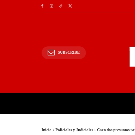
SUBSCRIBE
INICIO
POLICIALES Y
Inicio
Policiales y Judiciales
Caen dos presuntos rat