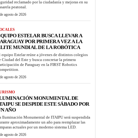
eguridad reclamado por la ciudadanía y mejoras en su
asarela peatonal.
de agosto de 2026
OCALES
QUIPO ESTELAR BUSCA LLEVAR A
ARAGUAY POR PRIMERA VEZ A LA
LITE MUNDIAL DE LA ROBÓTICA
l equipo Estelar reúne a jóvenes de distintos colegios
e Ciudad del Este y busca concretar la primera
articipación de Paraguay en la FIRST Robotics
ompetition.
de agosto de 2026
URISMO
ILUMINACIÓN MONUMENTAL DE
TAIPU SE DESPIDE ESTE SÁBADO POR
UN AÑO
a Iluminación Monumental de ITAIPU será suspendida
urante aproximadamente un año para reemplazar las
ámparas actuales por un moderno sistema LED.
de agosto de 2026