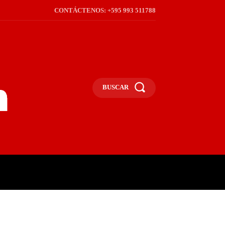
CONTÁCTENOS: +595 993 511788
BUSCAR
ICA
REGIÓN
FRONTERA
S