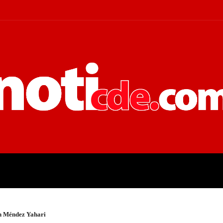
 JUDICIALES
ECONOMÍA
POLÍT
en Méndez Yahari