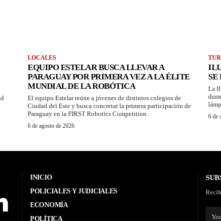
LOCALES
TUR
EQUIPO ESTELAR BUSCA LLEVAR A
IL
PARAGUAY POR PRIMERA VEZ A LA ÉLITE
SE
MUNDIAL DE LA ROBÓTICA
La I
dura
ad
El equipo Estelar reúne a jóvenes de distintos colegios de
lámp
Ciudad del Este y busca concretar la primera participación de
Paraguay en la FIRST Robotics Competition.
6 de 
6 de agosto de 2026
INICIO
SUB
POLICIALES Y JUDICIALES
Recib
ECONOMÍA
POLÍTICA