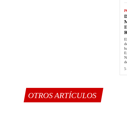
P
D
M
I
E
d
h
E
N
d
5 
OTROS ARTÍCULOS