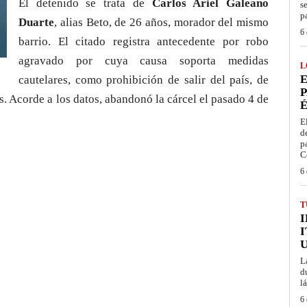
El detenido se trata de
Carlos Ariel Galeano
s
p
Duarte
, alias Beto, de 26 años, morador del mismo
6 
barrio. El citado registra antecedente por robo
agravado por cuya causa soporta medidas
L
E
cautelares, como prohibición de salir del país, de
P
. Acorde a los datos, abandonó la cárcel el pasado 4 de
É
E
d
p
C
6 
T
I
L
d
l
6 