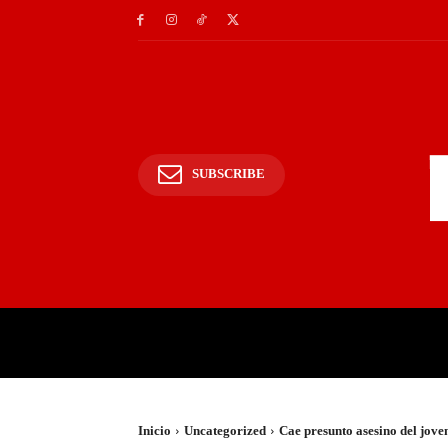
SUBSCRIBE
INICIO
POLICIALES Y
Inicio
Uncategorized
Cae presunto asesino del jov