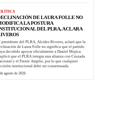
OLÍTICA
ECLINACIÓN DE LAURA FOLLE NO
ODIFICA LA POSTURA
NSTITUCIONAL DEL PLRA, ACLARA
RIVEROS
l presidente del PLRA, Alcides Riveros, aclaró que la
eclinación de Laura Folle no significa que el partido
aya decidido apoyar oficialmente a Daniel Mujica.
xplicó que el PLRA integra una alianza con Cruzada
acional y el Frente Amplio, por lo que cualquier
ecisión institucional debe ser consensuada.
de agosto de 2026