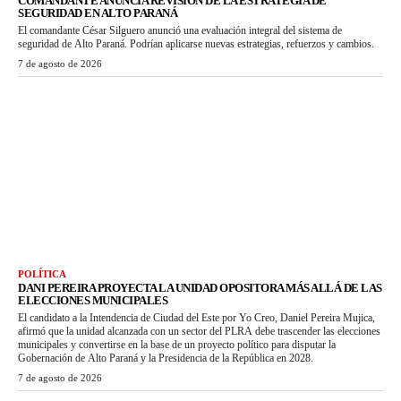
COMANDANTE ANUNCIA REVISIÓN DE LA ESTRATEGIA DE
SEGURIDAD EN ALTO PARANÁ
El comandante César Silguero anunció una evaluación integral del sistema de
seguridad de Alto Paraná. Podrían aplicarse nuevas estrategias, refuerzos y cambios.
7 de agosto de 2026
POLÍTICA
DANI PEREIRA PROYECTA LA UNIDAD OPOSITORA MÁS ALLÁ DE LAS
ELECCIONES MUNICIPALES
El candidato a la Intendencia de Ciudad del Este por Yo Creo, Daniel Pereira Mujica,
afirmó que la unidad alcanzada con un sector del PLRA debe trascender las elecciones
municipales y convertirse en la base de un proyecto político para disputar la
Gobernación de Alto Paraná y la Presidencia de la República en 2028.
7 de agosto de 2026