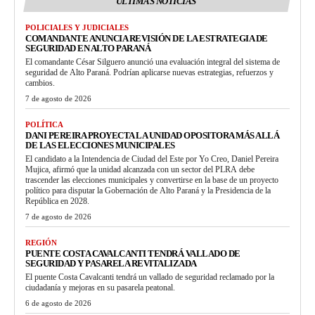
ULTIMAS NOTICIAS
POLICIALES Y JUDICIALES
COMANDANTE ANUNCIA REVISIÓN DE LA ESTRATEGIA DE
SEGURIDAD EN ALTO PARANÁ
El comandante César Silguero anunció una evaluación integral del sistema de
seguridad de Alto Paraná. Podrían aplicarse nuevas estrategias, refuerzos y
cambios.
7 de agosto de 2026
POLÍTICA
DANI PEREIRA PROYECTA LA UNIDAD OPOSITORA MÁS ALLÁ
DE LAS ELECCIONES MUNICIPALES
El candidato a la Intendencia de Ciudad del Este por Yo Creo, Daniel Pereira
Mujica, afirmó que la unidad alcanzada con un sector del PLRA debe
trascender las elecciones municipales y convertirse en la base de un proyecto
político para disputar la Gobernación de Alto Paraná y la Presidencia de la
República en 2028.
7 de agosto de 2026
REGIÓN
PUENTE COSTA CAVALCANTI TENDRÁ VALLADO DE
SEGURIDAD Y PASARELA REVITALIZADA
El puente Costa Cavalcanti tendrá un vallado de seguridad reclamado por la
ciudadanía y mejoras en su pasarela peatonal.
6 de agosto de 2026