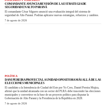
POLICIALES Y JUDICIALES
COMANDANTE ANUNCIA REVISIÓN DE LA ESTRATEGIA DE
SEGURIDAD EN ALTO PARANÁ
El comandante César Silguero anunció una evaluación integral del sistema de
seguridad de Alto Paraná. Podrían aplicarse nuevas estrategias, refuerzos y cambios.
7 de agosto de 2026
POLÍTICA
DANI PEREIRA PROYECTA LA UNIDAD OPOSITORA MÁS ALLÁ DE LAS
ELECCIONES MUNICIPALES
El candidato a la Intendencia de Ciudad del Este por Yo Creo, Daniel Pereira Mujica,
afirmó que la unidad alcanzada con un sector del PLRA debe trascender las elecciones
municipales y convertirse en la base de un proyecto político para disputar la
Gobernación de Alto Paraná y la Presidencia de la República en 2028.
7 de agosto de 2026