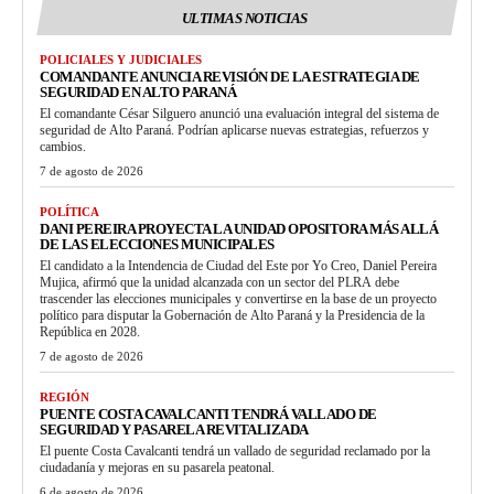
ULTIMAS NOTICIAS
POLICIALES Y JUDICIALES
COMANDANTE ANUNCIA REVISIÓN DE LA ESTRATEGIA DE
SEGURIDAD EN ALTO PARANÁ
El comandante César Silguero anunció una evaluación integral del sistema de
seguridad de Alto Paraná. Podrían aplicarse nuevas estrategias, refuerzos y
cambios.
7 de agosto de 2026
POLÍTICA
DANI PEREIRA PROYECTA LA UNIDAD OPOSITORA MÁS ALLÁ
DE LAS ELECCIONES MUNICIPALES
El candidato a la Intendencia de Ciudad del Este por Yo Creo, Daniel Pereira
Mujica, afirmó que la unidad alcanzada con un sector del PLRA debe
trascender las elecciones municipales y convertirse en la base de un proyecto
político para disputar la Gobernación de Alto Paraná y la Presidencia de la
República en 2028.
7 de agosto de 2026
REGIÓN
PUENTE COSTA CAVALCANTI TENDRÁ VALLADO DE
SEGURIDAD Y PASARELA REVITALIZADA
El puente Costa Cavalcanti tendrá un vallado de seguridad reclamado por la
ciudadanía y mejoras en su pasarela peatonal.
6 de agosto de 2026