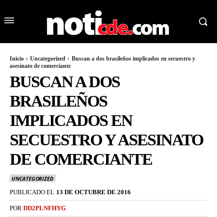
Inicio
Uncategorized
Buscan a dos brasileños implicados en secuestro y
asesinato de comerciante
BUSCAN A DOS
BRASILEÑOS
IMPLICADOS EN
SECUESTRO Y ASESINATO
DE COMERCIANTE
UNCATEGORIZED
PUBLICADO EL
13 DE OCTUBRE DE 2016
POR
DD2PLNFHYG