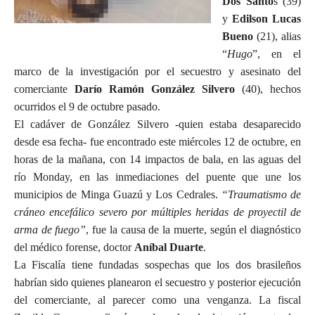
Dos Santo
s (39)
y
Edilson Lucas
Bueno
(21), alias
“
Hugo
”, en el
marco de la investigación por el secuestro y asesinato del
comerciante
Darío Ramón González Silvero
(40), hechos
ocurridos el 9 de octubre pasado.
El cadáver de González Silvero -quien estaba desaparecido
desde esa fecha- fue encontrado este miércoles 12 de octubre, en
horas de la mañana, con 14 impactos de bala, en las aguas del
río Monday, en las inmediaciones del puente que une los
municipios de Minga Guazú y Los Cedrales.
“Traumatismo de
cráneo encefálico severo por múltiples heridas de proyectil de
arma de fuego”
, fue la causa de la muerte, según el diagnóstico
del médico forense, doctor
Aníbal Duarte
.
La Fiscalía tiene fundadas sospechas que los dos brasileños
habrían sido quienes planearon el secuestro y posterior ejecución
del comerciante, al parecer como una venganza. La fiscal