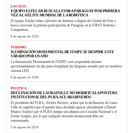
LOCALES
EQUIPO ESTELAR BUSCA LLEVAR A PARAGUAY POR PRIMERA
VEZ A LA ÉLITE MUNDIAL DE LA ROBÓTICA
El equipo Estelar reúne a jóvenes de distintos colegios de Ciudad del Este y
busca concretar la primera participación de Paraguay en la FIRST Robotics
Competition.
6 de agosto de 2026
TURISMO
ILUMINACIÓN MONUMENTAL DE ITAIPU SE DESPIDE ESTE
SÁBADO POR UN AÑO
La Iluminación Monumental de ITAIPU será suspendida durante
aproximadamente un año para reemplazar las lámparas actuales por un moderno
sistema LED.
6 de agosto de 2026
POLÍTICA
DECLINACIÓN DE LAURA FOLLE NO MODIFICA LA POSTURA
INSTITUCIONAL DEL PLRA, ACLARA RIVEROS
El presidente del PLRA, Alcides Riveros, aclaró que la declinación de Laura
Folle no significa que el partido haya decidido apoyar oficialmente a Daniel
Mujica. Explicó que el PLRA integra una alianza con Cruzada Nacional y el
Frente Amplio, por lo que cualquier decisión institucional debe ser
consensuada.
5 de agosto de 2026