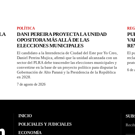
POLÍTICA
REG
LA
DANI PEREIRA PROYECTA LA UNIDAD
PU
OPOSITORA MÁS ALLÁ DE LAS
VA
ELECCIONES MUNICIPALES
RE
El candidato a la Intendencia de Ciudad del Este por Yo Creo,
El p
Daniel Pereira Mujica, afirmó que la unidad alcanzada con un
recl
sector del PLRA debe trascender las elecciones municipales y
peat
convertirse en la base de un proyecto político para disputar la
6 de 
Gobernación de Alto Paraná y la Presidencia de la República
en 2028.
7 de agosto de 2026
INICIO
SUB
POLICIALES Y JUDICIALES
Recib
ECONOMÍA