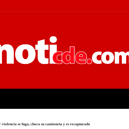
 JUDICIALES
ECONOMÍA
POLÍT
 violencia se fuga, choca su camioneta y es recapturado