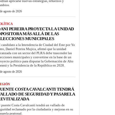
odrían aplicarse nuevas estrategias, refuerzos y
ambios.
de agosto de 2026
OLÍTICA
ANI PEREIRA PROYECTA LA UNIDAD
POSITORA MÁS ALLÁ DE LAS
LECCIONES MUNICIPALES
l candidato a la Intendencia de Ciudad del Este por Yo
reo, Daniel Pereira Mujica, afirmó que la unidad
lcanzada con un sector del PLRA debe trascender las
lecciones municipales y convertirse en la base de un
royecto político para disputar la Gobernación de Alto
araná y la Presidencia de la República en 2028.
de agosto de 2026
EGIÓN
UENTE COSTA CAVALCANTI TENDRÁ
ALLADO DE SEGURIDAD Y PASARELA
REVITALIZADA
l puente Costa Cavalcanti tendrá un vallado de
eguridad reclamado por la ciudadanía y mejoras en su
asarela peatonal.