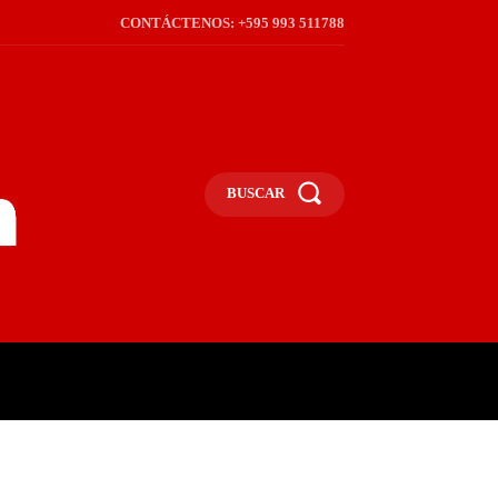
CONTÁCTENOS: +595 993 511788
BUSCAR
ICA
REGIÓN
FRONTERA
S