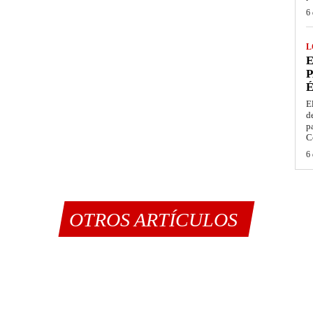
6 
L
E
P
É
E
d
p
C
6 
OTROS ARTÍCULOS