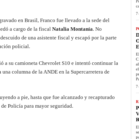
P
c
7 
ravado en Brasil, Franco fue llevado a la sede del
edó a cargo de la fiscal
Natalia Montanía
. No
P
D
descuido de una asistente fiscal y escapó por la parte
O
ución policial.
E
E
C
ó a su camioneta Chevrolet S10 e intentó continuar la
a
e
a una columna de la ANDE en la Supercarretera de
p
P
7 
 huyendo a pie, hasta que fue alcanzado y recapturado
R
ón de Policía para mayor seguridad.
P
V
E
s
p