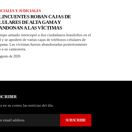
ICIALES Y JUDICIALES
LINCUENTES ROBAN CAJAS DE
LULARES DE ALTA GAMA Y
ANDONAN A LAS VÍCTIMAS
rupo armado interceptó a dos ciudadanos brasileños en el
 y se apoderó de varias cajas de teléfonos celulares de
 gama. Las víctimas fueron abandonadas posteriormente
o a su camioneta.
agosto de 2026
SCRIBIR
a en su correo las noticias del día.
SUBSCRIBE