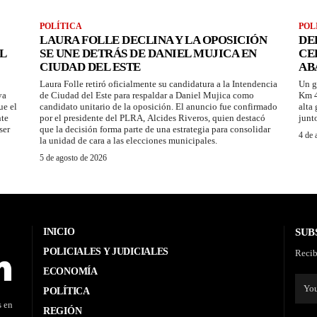
POLÍTICA
POL
LAURA FOLLE DECLINA Y LA OPOSICIÓN
DE
L
SE UNE DETRÁS DE DANIEL MUJICA EN
CE
CIUDAD DEL ESTE
AB
Laura Folle retiró oficialmente su candidatura a la Intendencia
Un g
ya
de Ciudad del Este para respaldar a Daniel Mujica como
Km 4
ue el
candidato unitario de la oposición. El anuncio fue confirmado
alta
nte
por el presidente del PLRA, Alcides Riveros, quien destacó
junt
ser
que la decisión forma parte de una estrategia para consolidar
4 de 
la unidad de cara a las elecciones municipales.
5 de agosto de 2026
INICIO
SUB
POLICIALES Y JUDICIALES
Recib
ECONOMÍA
POLÍTICA
s en
REGIÓN