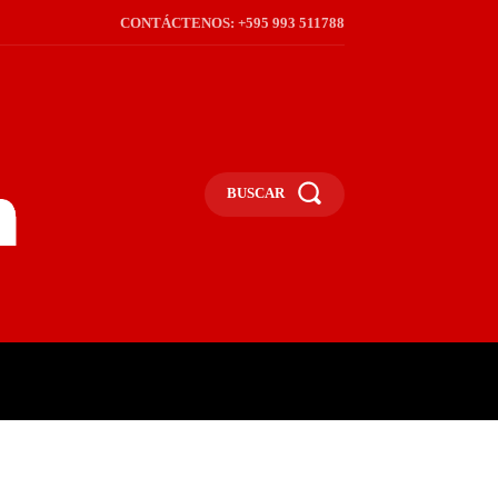
CONTÁCTENOS: +595 993 511788
BUSCAR
ICA
REGIÓN
FRONTERA
S