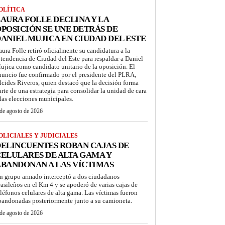
OLÍTICA
AURA FOLLE DECLINA Y LA
POSICIÓN SE UNE DETRÁS DE
ANIEL MUJICA EN CIUDAD DEL ESTE
aura Folle retiró oficialmente su candidatura a la
ntendencia de Ciudad del Este para respaldar a Daniel
ujica como candidato unitario de la oposición. El
nuncio fue confirmado por el presidente del PLRA,
lcides Riveros, quien destacó que la decisión forma
arte de una estrategia para consolidar la unidad de cara
 las elecciones municipales.
de agosto de 2026
OLICIALES Y JUDICIALES
ELINCUENTES ROBAN CAJAS DE
ELULARES DE ALTA GAMA Y
BANDONAN A LAS VÍCTIMAS
n grupo armado interceptó a dos ciudadanos
rasileños en el Km 4 y se apoderó de varias cajas de
eléfonos celulares de alta gama. Las víctimas fueron
bandonadas posteriormente junto a su camioneta.
de agosto de 2026