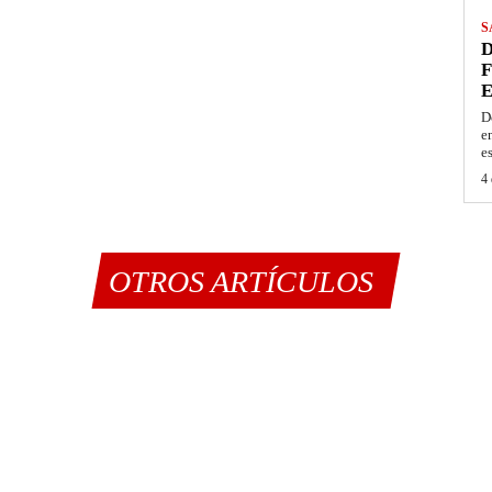
S
D
F
E
D
e
e
4 
OTROS ARTÍCULOS