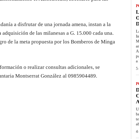
P
L
O
D
adanía a disfrutar de una jornada amena, instan a la
L
 adquisición de las milanesas a G. 15.000 cada una.
I
ogro de la meta propuesta por los Bomberos de Minga
M
a
A
p
a
formación o realizar consultas adicionales, se
5 
luntaria Montserrat González al 0985904489.
P
D
C
A
U
b
t
a
4 