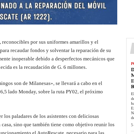
reconocibles por sus uniformes amarillos y el
 para recaudar fondos y solventar la reparación de su
ente inoperable debido a desperfectos mecánicos que
P
lecida es la recaudación de G. 6 millones.
D
M
I
ngos son de Milanesas», se llevará a cabo en el
16,5 lado Monday, sobre la ruta PY02, el próximo
E
d
h
E
N
 los paladares de los asistentes con deliciosas
d
 casa, sino que también tiene como objetivo reunir los
5 
uncionamiento el AutoRescate, necesario para las