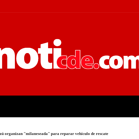
 JUDICIALES
ECONOMÍA
POLÍT
ú organizan "milaneseada" para reparar vehículo de rescate