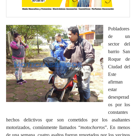
Pobladores
de un
sector del
barrio San
Roque de
Ciudad del
Este
afirman
estar
desesperad
os por los
constantes
hechos delictivos que son cometidos por los asaltantes
motorizados, comúnmente llamados “
motochorros
”. En menos
de una semana, cuatro asaltos fueron reportados por los vecinos