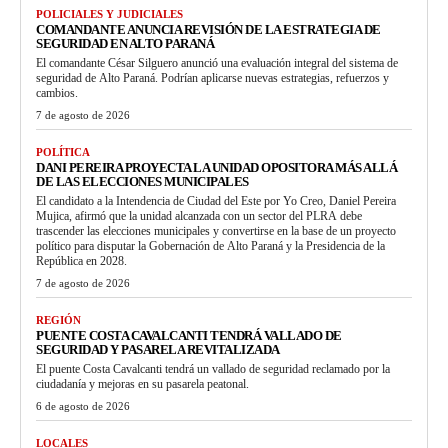
POLICIALES Y JUDICIALES
COMANDANTE ANUNCIA REVISIÓN DE LA ESTRATEGIA DE
SEGURIDAD EN ALTO PARANÁ
El comandante César Silguero anunció una evaluación integral del sistema de
seguridad de Alto Paraná. Podrían aplicarse nuevas estrategias, refuerzos y
cambios.
7 de agosto de 2026
POLÍTICA
DANI PEREIRA PROYECTA LA UNIDAD OPOSITORA MÁS ALLÁ
DE LAS ELECCIONES MUNICIPALES
El candidato a la Intendencia de Ciudad del Este por Yo Creo, Daniel Pereira
Mujica, afirmó que la unidad alcanzada con un sector del PLRA debe
trascender las elecciones municipales y convertirse en la base de un proyecto
político para disputar la Gobernación de Alto Paraná y la Presidencia de la
República en 2028.
7 de agosto de 2026
REGIÓN
PUENTE COSTA CAVALCANTI TENDRÁ VALLADO DE
SEGURIDAD Y PASARELA REVITALIZADA
El puente Costa Cavalcanti tendrá un vallado de seguridad reclamado por la
ciudadanía y mejoras en su pasarela peatonal.
6 de agosto de 2026
LOCALES