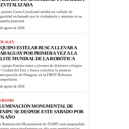
REVITALIZADA
l puente Costa Cavalcanti tendrá un vallado de
eguridad reclamado por la ciudadanía y mejoras en su
asarela peatonal.
de agosto de 2026
OCALES
QUIPO ESTELAR BUSCA LLEVAR A
ARAGUAY POR PRIMERA VEZ A LA
LITE MUNDIAL DE LA ROBÓTICA
l equipo Estelar reúne a jóvenes de distintos colegios
e Ciudad del Este y busca concretar la primera
articipación de Paraguay en la FIRST Robotics
ompetition.
de agosto de 2026
URISMO
ILUMINACIÓN MONUMENTAL DE
TAIPU SE DESPIDE ESTE SÁBADO POR
UN AÑO
a Iluminación Monumental de ITAIPU será suspendida
urante aproximadamente un año para reemplazar las