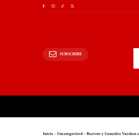
SUBSCRIBE
INICIO
POLICIALES Y
Inicio
Uncategorized
Barreto y González Vaesken s