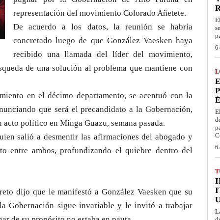
representación del movimiento Colorado Añetete.
E
De acuerdo a los datos, la reunión se habría
s
p
concretado luego de que González Vaesken haya
6 
recibido una llamada del líder del movimiento,
úsqueda de una solución al problema que mantiene con
L
E
P
imiento en el décimo departamento, se acentuó con la
É
anunciando que será el precandidato a la Gobernación,
E
d
n acto político en Minga Guazu, semana pasada.
p
C
uien salió a desmentir las afirmaciones del abogado y
6 
o entre ambos, profundizando el quiebre dentro del
T
I
rreto dijo que le manifestó a González Vaesken que su
la Gobernación sigue invariable y le invitó a trabajar
L
ar de su propósito no estaba en pauta.
d