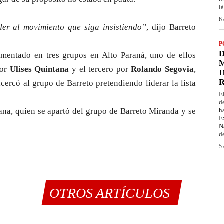
l
6 
der al movimiento que siga insistiendo”
, dijo Barreto
P
D
mentado en tres grupos en Alto Paraná, uno de ellos
M
por
Ulises Quintana
y el tercero por
Rolando Segovia
,
I
acercó al grupo de Barreto pretendiendo liderar la lista
E
d
ana, quien se apartó del grupo de Barreto Miranda y se
h
E
N
d
5 
OTROS ARTÍCULOS