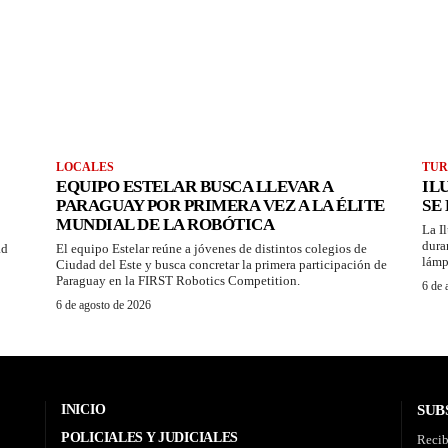
LOCALES
TUR
EQUIPO ESTELAR BUSCA LLEVAR A
IL
PARAGUAY POR PRIMERA VEZ A LA ÉLITE
SE
MUNDIAL DE LA ROBÓTICA
La I
dura
ad
El equipo Estelar reúne a jóvenes de distintos colegios de
lámp
Ciudad del Este y busca concretar la primera participación de
Paraguay en la FIRST Robotics Competition.
6 de 
6 de agosto de 2026
INICIO
SUB
POLICIALES Y JUDICIALES
Recib