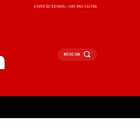
CONTÁCTENOS: +595 993 511788
BUSCAR
ICA
REGIÓN
FRONTERA
S