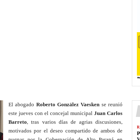
El abogado
Roberto González Vaesken
se reunió
este jueves con el concejal municipal
Juan Carlos
Barreto
, tras varios días de agrias discusiones,
R
motivados por el deseo compartido de ambos de
P
V
pugnar por la Gobernación de Alto Paraná en