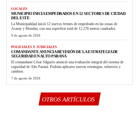
LOCALES
MUNICIPIO INICIA EMPEDRADOS EN 12 SECTORES DE CIUDAD
DEL ESTE
La Municipalidad inició 12 nuevos frentes de empedrado en las zonas de
Acaray y Monday, con una superficie total de 12.270 metros cuadrados.
9 de agosto de 2026
POLICIALES Y JUDICIALES
COMANDANTE ANUNCIA REVISIÓN DE LA ESTRATEGIA DE
SEGURIDAD EN ALTO PARANÁ
El comandante César Silguero anunció una evaluación integral del sistema de
seguridad de Alto Paraná. Podrían aplicarse nuevas estrategias, refuerzos y
cambios.
7 de agosto de 2026
OTROS ARTÍCULOS