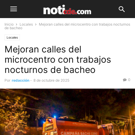
Inicio
Locales
Mejoran calles del microcentro con trabajos nocturnos
de bacheo
Locales
Mejoran calles del
microcentro con trabajos
nocturnos de bacheo
0
Por
redacción
-
8 de octubre de 2025