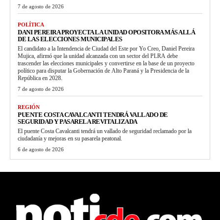
7 de agosto de 2026
POLÍTICA
DANI PEREIRA PROYECTA LA UNIDAD OPOSITORA MÁS ALLÁ
DE LAS ELECCIONES MUNICIPALES
El candidato a la Intendencia de Ciudad del Este por Yo Creo, Daniel Pereira
Mujica, afirmó que la unidad alcanzada con un sector del PLRA debe
trascender las elecciones municipales y convertirse en la base de un proyecto
político para disputar la Gobernación de Alto Paraná y la Presidencia de la
República en 2028.
7 de agosto de 2026
REGIÓN
PUENTE COSTA CAVALCANTI TENDRÁ VALLADO DE
SEGURIDAD Y PASARELA REVITALIZADA
El puente Costa Cavalcanti tendrá un vallado de seguridad reclamado por la
ciudadanía y mejoras en su pasarela peatonal.
6 de agosto de 2026