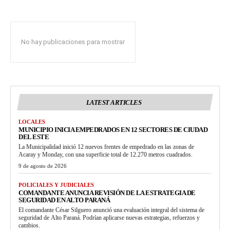
No hay publicaciones para mostrar
LATEST ARTICLES
LOCALES
MUNICIPIO INICIA EMPEDRADOS EN 12 SECTORES DE CIUDAD
DEL ESTE
La Municipalidad inició 12 nuevos frentes de empedrado en las zonas de
Acaray y Monday, con una superficie total de 12.270 metros cuadrados.
9 de agosto de 2026
POLICIALES Y JUDICIALES
COMANDANTE ANUNCIA REVISIÓN DE LA ESTRATEGIA DE
SEGURIDAD EN ALTO PARANÁ
El comandante César Silguero anunció una evaluación integral del sistema de
seguridad de Alto Paraná. Podrían aplicarse nuevas estrategias, refuerzos y
cambios.