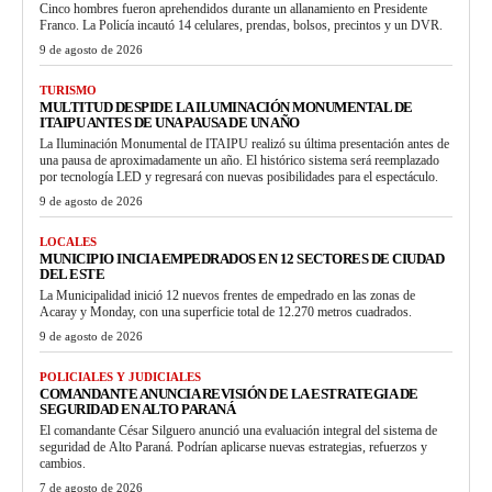
Cinco hombres fueron aprehendidos durante un allanamiento en Presidente
Franco. La Policía incautó 14 celulares, prendas, bolsos, precintos y un DVR.
9 de agosto de 2026
TURISMO
MULTITUD DESPIDE LA ILUMINACIÓN MONUMENTAL DE
ITAIPU ANTES DE UNA PAUSA DE UN AÑO
La Iluminación Monumental de ITAIPU realizó su última presentación antes de
una pausa de aproximadamente un año. El histórico sistema será reemplazado
por tecnología LED y regresará con nuevas posibilidades para el espectáculo.
9 de agosto de 2026
LOCALES
MUNICIPIO INICIA EMPEDRADOS EN 12 SECTORES DE CIUDAD
DEL ESTE
La Municipalidad inició 12 nuevos frentes de empedrado en las zonas de
Acaray y Monday, con una superficie total de 12.270 metros cuadrados.
9 de agosto de 2026
POLICIALES Y JUDICIALES
COMANDANTE ANUNCIA REVISIÓN DE LA ESTRATEGIA DE
SEGURIDAD EN ALTO PARANÁ
El comandante César Silguero anunció una evaluación integral del sistema de
seguridad de Alto Paraná. Podrían aplicarse nuevas estrategias, refuerzos y
cambios.
7 de agosto de 2026