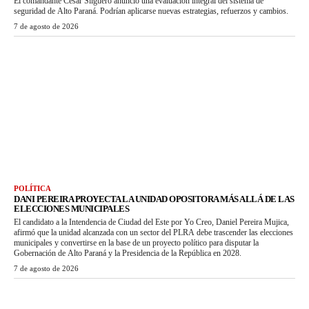
El comandante César Silguero anunció una evaluación integral del sistema de
seguridad de Alto Paraná. Podrían aplicarse nuevas estrategias, refuerzos y cambios.
7 de agosto de 2026
POLÍTICA
DANI PEREIRA PROYECTA LA UNIDAD OPOSITORA MÁS ALLÁ DE LAS
ELECCIONES MUNICIPALES
El candidato a la Intendencia de Ciudad del Este por Yo Creo, Daniel Pereira Mujica,
afirmó que la unidad alcanzada con un sector del PLRA debe trascender las elecciones
municipales y convertirse en la base de un proyecto político para disputar la
Gobernación de Alto Paraná y la Presidencia de la República en 2028.
7 de agosto de 2026