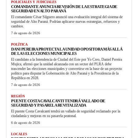
POLICIALES Y JUDICIALES
COMANDANTE ANUNCIA REVISIÓN DE LA ESTRATEGIA DE
SEGURIDAD EN ALTO PARANÁ
El comandante César Silguero anunció una evaluación integral del sistema de
seguridad de Alto Paraná. Podrían aplicarse nuevas estrategias, refuerzos y
cambios.
7 de agosto de 2026
POLÍTICA
DANI PEREIRA PROYECTA LA UNIDAD OPOSITORA MÁS ALLÁ
DE LAS ELECCIONES MUNICIPALES
El candidato a la Intendencia de Ciudad del Este por Yo Creo, Daniel Pereira
Mujica, afirmó que la unidad alcanzada con un sector del PLRA debe
trascender las elecciones municipales y convertirse en la base de un proyecto
político para disputar la Gobernación de Alto Paraná y la Presidencia de la
República en 2028.
7 de agosto de 2026
REGIÓN
PUENTE COSTA CAVALCANTI TENDRÁ VALLADO DE
SEGURIDAD Y PASARELA REVITALIZADA
El puente Costa Cavalcanti tendrá un vallado de seguridad reclamado por la
ciudadanía y mejoras en su pasarela peatonal.
6 de agosto de 2026
LOCALES