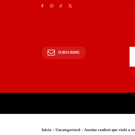
SUBSCRIBE
INICIO
POLICIALES Y
Inicio
Uncategorized
Asesino confesó que violó a su