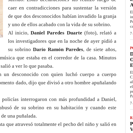
caer en contradicciones para sustentar la versión
E
de que dos desconocidos habían invadido la granja
i
P
y uno de ellos acabado con la vida de su sobrino.
c
Al inicio,
Daniel Paredes Duarte
(foto), relató a
7 
los investigadores que en la noche de ayer pidió a
P
su sobrino
Darío Ramón Paredes
, de siete años,
D
 música que estaba en el corredor de la casa. Minutos
O
E
salió a ver lo que pasaba.
E
con un desconocido con quien luchó cuerpo a cuerpo
C
a
omento dado, dijo que divisó a otro hombre apuñalando
e
p
P
 policías interrogaron con más profundidad a Daniel,
7 
abusó de su sobrino en su habitación y cuando este
ó de una puñalada.
R
P
nta que atravesó totalmente el pecho del niño y salió en
V