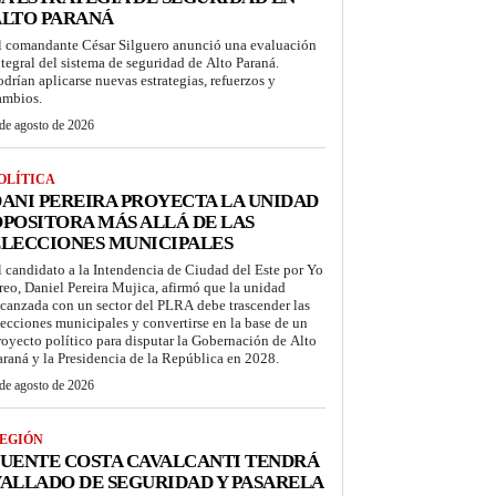
ALTO PARANÁ
l comandante César Silguero anunció una evaluación
ntegral del sistema de seguridad de Alto Paraná.
odrían aplicarse nuevas estrategias, refuerzos y
ambios.
de agosto de 2026
OLÍTICA
ANI PEREIRA PROYECTA LA UNIDAD
POSITORA MÁS ALLÁ DE LAS
LECCIONES MUNICIPALES
l candidato a la Intendencia de Ciudad del Este por Yo
reo, Daniel Pereira Mujica, afirmó que la unidad
lcanzada con un sector del PLRA debe trascender las
lecciones municipales y convertirse en la base de un
royecto político para disputar la Gobernación de Alto
araná y la Presidencia de la República en 2028.
de agosto de 2026
EGIÓN
UENTE COSTA CAVALCANTI TENDRÁ
ALLADO DE SEGURIDAD Y PASARELA