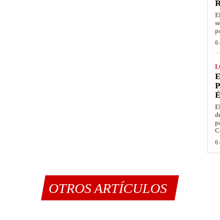
E
s
p
6 
L
E
P
É
E
d
p
C
6 
OTROS ARTÍCULOS