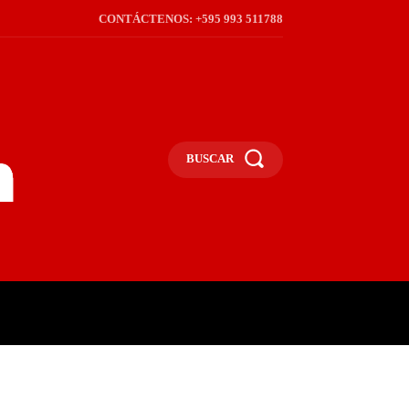
CONTÁCTENOS: +595 993 511788
BUSCAR
ICA
REGIÓN
FRONTERA
S