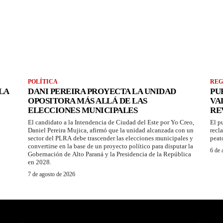
POLÍTICA
REG
LA
DANI PEREIRA PROYECTA LA UNIDAD
PU
OPOSITORA MÁS ALLÁ DE LAS
VA
ELECCIONES MUNICIPALES
RE
El candidato a la Intendencia de Ciudad del Este por Yo Creo,
El p
Daniel Pereira Mujica, afirmó que la unidad alcanzada con un
recl
sector del PLRA debe trascender las elecciones municipales y
peat
convertirse en la base de un proyecto político para disputar la
6 de 
Gobernación de Alto Paraná y la Presidencia de la República
en 2028.
7 de agosto de 2026