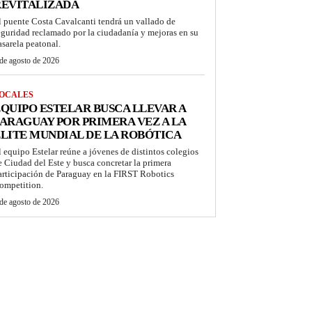
REVITALIZADA
l puente Costa Cavalcanti tendrá un vallado de
eguridad reclamado por la ciudadanía y mejoras en su
asarela peatonal.
de agosto de 2026
OCALES
QUIPO ESTELAR BUSCA LLEVAR A
ARAGUAY POR PRIMERA VEZ A LA
LITE MUNDIAL DE LA ROBÓTICA
l equipo Estelar reúne a jóvenes de distintos colegios
e Ciudad del Este y busca concretar la primera
articipación de Paraguay en la FIRST Robotics
ompetition.
de agosto de 2026