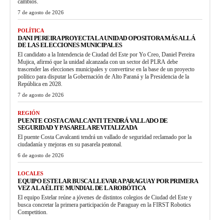
cambios.
7 de agosto de 2026
POLÍTICA
DANI PEREIRA PROYECTA LA UNIDAD OPOSITORA MÁS ALLÁ
DE LAS ELECCIONES MUNICIPALES
El candidato a la Intendencia de Ciudad del Este por Yo Creo, Daniel Pereira
Mujica, afirmó que la unidad alcanzada con un sector del PLRA debe
trascender las elecciones municipales y convertirse en la base de un proyecto
político para disputar la Gobernación de Alto Paraná y la Presidencia de la
República en 2028.
7 de agosto de 2026
REGIÓN
PUENTE COSTA CAVALCANTI TENDRÁ VALLADO DE
SEGURIDAD Y PASARELA REVITALIZADA
El puente Costa Cavalcanti tendrá un vallado de seguridad reclamado por la
ciudadanía y mejoras en su pasarela peatonal.
6 de agosto de 2026
LOCALES
EQUIPO ESTELAR BUSCA LLEVAR A PARAGUAY POR PRIMERA
VEZ A LA ÉLITE MUNDIAL DE LA ROBÓTICA
El equipo Estelar reúne a jóvenes de distintos colegios de Ciudad del Este y
busca concretar la primera participación de Paraguay en la FIRST Robotics
Competition.