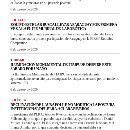
ciudadanía y mejoras en su pasarela peatonal.
6 de agosto de 2026
LOCALES
EQUIPO ESTELAR BUSCA LLEVAR A PARAGUAY POR PRIMERA
VEZ A LA ÉLITE MUNDIAL DE LA ROBÓTICA
El equipo Estelar reúne a jóvenes de distintos colegios de Ciudad del Este y
busca concretar la primera participación de Paraguay en la FIRST Robotics
Competition.
6 de agosto de 2026
TURISMO
ILUMINACIÓN MONUMENTAL DE ITAIPU SE DESPIDE ESTE
SÁBADO POR UN AÑO
La Iluminación Monumental de ITAIPU será suspendida durante
aproximadamente un año para reemplazar las lámparas actuales por un moderno
sistema LED.
6 de agosto de 2026
POLÍTICA
DECLINACIÓN DE LAURA FOLLE NO MODIFICA LA POSTURA
INSTITUCIONAL DEL PLRA, ACLARA RIVEROS
El presidente del PLRA, Alcides Riveros, aclaró que la declinación de Laura
Folle no significa que el partido haya decidido apoyar oficialmente a Daniel
Mujica. Explicó que el PLRA integra una alianza con Cruzada Nacional y el
Frente Amplio, por lo que cualquier decisión institucional debe ser