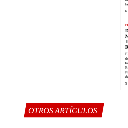
l
6 
P
D
M
I
E
d
h
E
N
d
5 
OTROS ARTÍCULOS