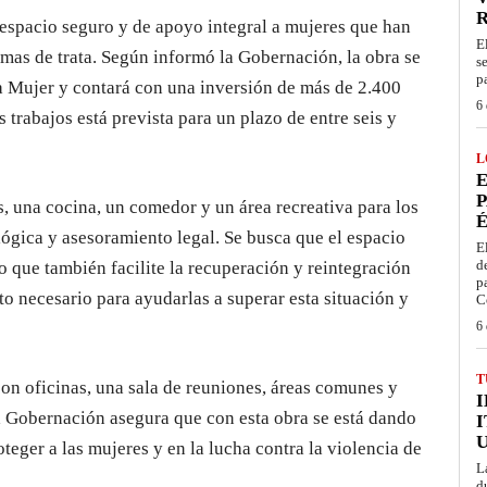
 espacio seguro y de apoyo integral a mujeres que han
E
imas de trata. Según informó la Gobernación, la obra se
s
p
la Mujer y contará con una inversión de más de 2.400
6 
 trabajos está prevista para un plazo de entre seis y
L
E
P
, una cocina, un comedor y un área recreativa para los
É
lógica y asesoramiento legal. Se busca que el espacio
E
d
o que también facilite la recuperación y reintegración
p
o necesario para ayudarlas a superar esta situación y
C
6 
T
on oficinas, una sala de reuniones, áreas comunes y
La Gobernación asegura que con esta obra se está dando
I
eger a las mujeres y en la lucha contra la violencia de
L
d