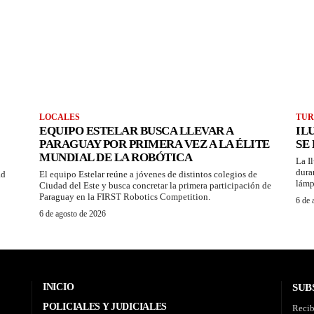
LOCALES
TUR
EQUIPO ESTELAR BUSCA LLEVAR A
IL
PARAGUAY POR PRIMERA VEZ A LA ÉLITE
SE
MUNDIAL DE LA ROBÓTICA
La I
dura
ad
El equipo Estelar reúne a jóvenes de distintos colegios de
lámp
Ciudad del Este y busca concretar la primera participación de
Paraguay en la FIRST Robotics Competition.
6 de 
6 de agosto de 2026
INICIO
SUB
POLICIALES Y JUDICIALES
Recib