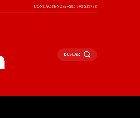
CONTÁCTENOS: +595 993 511788
BUSCAR
ICA
REGIÓN
FRONTERA
S