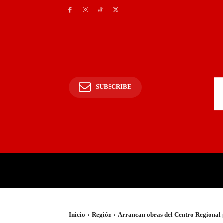
SUBSCRIBE
INICIO
POLICIALES Y
Inicio
Región
Arrancan obras del Centro Regional 