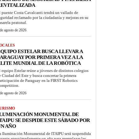
REVITALIZADA
l puente Costa Cavalcanti tendrá un vallado de
eguridad reclamado por la ciudadanía y mejoras en su
asarela peatonal.
de agosto de 2026
OCALES
QUIPO ESTELAR BUSCA LLEVAR A
ARAGUAY POR PRIMERA VEZ A LA
LITE MUNDIAL DE LA ROBÓTICA
l equipo Estelar reúne a jóvenes de distintos colegios
e Ciudad del Este y busca concretar la primera
articipación de Paraguay en la FIRST Robotics
ompetition.
de agosto de 2026
URISMO
ILUMINACIÓN MONUMENTAL DE
TAIPU SE DESPIDE ESTE SÁBADO POR
UN AÑO
a Iluminación Monumental de ITAIPU será suspendida
urante aproximadamente un año para reemplazar las