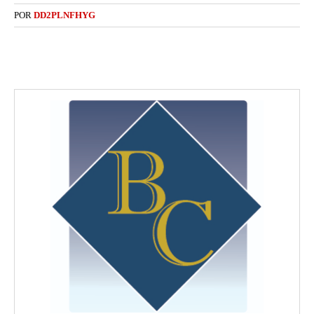
POR
DD2PLNFHYG