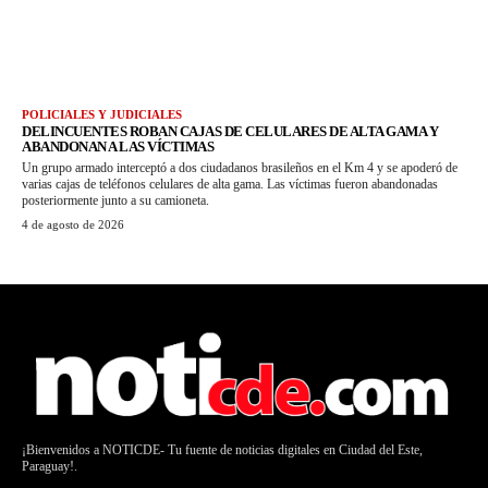
POLICIALES Y JUDICIALES
DELINCUENTES ROBAN CAJAS DE CELULARES DE ALTA GAMA Y
ABANDONAN A LAS VÍCTIMAS
Un grupo armado interceptó a dos ciudadanos brasileños en el Km 4 y se apoderó de
varias cajas de teléfonos celulares de alta gama. Las víctimas fueron abandonadas
posteriormente junto a su camioneta.
4 de agosto de 2026
¡Bienvenidos a NOTICDE- Tu fuente de noticias digitales en Ciudad del Este,
Paraguay!.