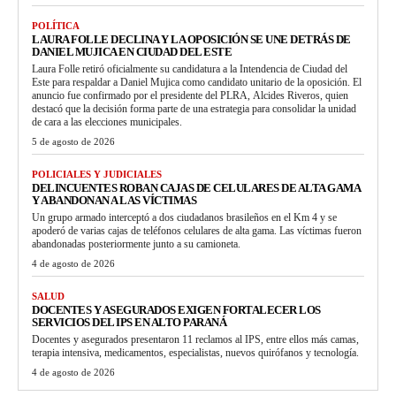
POLÍTICA
LAURA FOLLE DECLINA Y LA OPOSICIÓN SE UNE DETRÁS DE
DANIEL MUJICA EN CIUDAD DEL ESTE
Laura Folle retiró oficialmente su candidatura a la Intendencia de Ciudad del
Este para respaldar a Daniel Mujica como candidato unitario de la oposición. El
anuncio fue confirmado por el presidente del PLRA, Alcides Riveros, quien
destacó que la decisión forma parte de una estrategia para consolidar la unidad
de cara a las elecciones municipales.
5 de agosto de 2026
POLICIALES Y JUDICIALES
DELINCUENTES ROBAN CAJAS DE CELULARES DE ALTA GAMA
Y ABANDONAN A LAS VÍCTIMAS
Un grupo armado interceptó a dos ciudadanos brasileños en el Km 4 y se
apoderó de varias cajas de teléfonos celulares de alta gama. Las víctimas fueron
abandonadas posteriormente junto a su camioneta.
4 de agosto de 2026
SALUD
DOCENTES Y ASEGURADOS EXIGEN FORTALECER LOS
SERVICIOS DEL IPS EN ALTO PARANÁ
Docentes y asegurados presentaron 11 reclamos al IPS, entre ellos más camas,
terapia intensiva, medicamentos, especialistas, nuevos quirófanos y tecnología.
4 de agosto de 2026