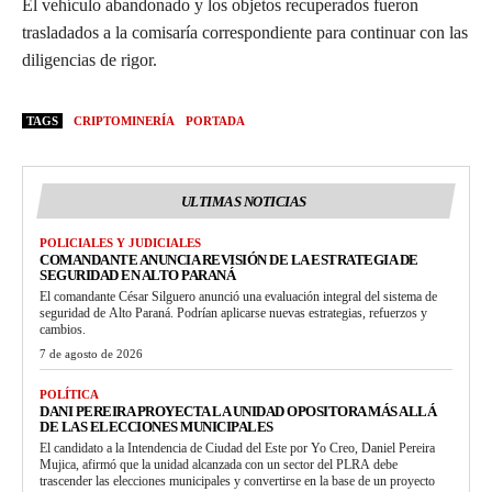
El vehículo abandonado y los objetos recuperados fueron
trasladados a la comisaría correspondiente para continuar con las
diligencias de rigor.
TAGS
CRIPTOMINERÍA
PORTADA
ULTIMAS NOTICIAS
POLICIALES Y JUDICIALES
COMANDANTE ANUNCIA REVISIÓN DE LA ESTRATEGIA DE
SEGURIDAD EN ALTO PARANÁ
El comandante César Silguero anunció una evaluación integral del sistema de
seguridad de Alto Paraná. Podrían aplicarse nuevas estrategias, refuerzos y
cambios.
7 de agosto de 2026
POLÍTICA
DANI PEREIRA PROYECTA LA UNIDAD OPOSITORA MÁS ALLÁ
DE LAS ELECCIONES MUNICIPALES
El candidato a la Intendencia de Ciudad del Este por Yo Creo, Daniel Pereira
Mujica, afirmó que la unidad alcanzada con un sector del PLRA debe
trascender las elecciones municipales y convertirse en la base de un proyecto