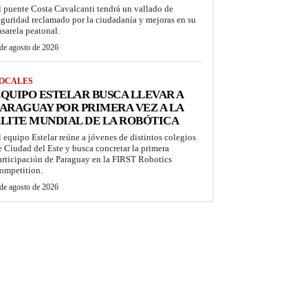
l puente Costa Cavalcanti tendrá un vallado de
eguridad reclamado por la ciudadanía y mejoras en su
asarela peatonal.
de agosto de 2026
OCALES
QUIPO ESTELAR BUSCA LLEVAR A
ARAGUAY POR PRIMERA VEZ A LA
LITE MUNDIAL DE LA ROBÓTICA
l equipo Estelar reúne a jóvenes de distintos colegios
e Ciudad del Este y busca concretar la primera
articipación de Paraguay en la FIRST Robotics
ompetition.
de agosto de 2026