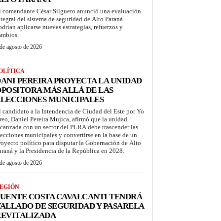
l comandante César Silguero anunció una evaluación
ntegral del sistema de seguridad de Alto Paraná.
odrían aplicarse nuevas estrategias, refuerzos y
ambios.
de agosto de 2026
OLÍTICA
ANI PEREIRA PROYECTA LA UNIDAD
POSITORA MÁS ALLÁ DE LAS
LECCIONES MUNICIPALES
l candidato a la Intendencia de Ciudad del Este por Yo
reo, Daniel Pereira Mujica, afirmó que la unidad
lcanzada con un sector del PLRA debe trascender las
lecciones municipales y convertirse en la base de un
royecto político para disputar la Gobernación de Alto
araná y la Presidencia de la República en 2028.
de agosto de 2026
EGIÓN
UENTE COSTA CAVALCANTI TENDRÁ
ALLADO DE SEGURIDAD Y PASARELA
REVITALIZADA