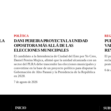
POLÍTICA
REG
LA
DANI PEREIRA PROYECTA LA UNIDAD
PU
OPOSITORA MÁS ALLÁ DE LAS
VA
ELECCIONES MUNICIPALES
RE
El candidato a la Intendencia de Ciudad del Este por Yo Creo,
El p
Daniel Pereira Mujica, afirmó que la unidad alcanzada con un
recl
sector del PLRA debe trascender las elecciones municipales y
peat
convertirse en la base de un proyecto político para disputar la
6 de 
Gobernación de Alto Paraná y la Presidencia de la República
en 2028.
7 de agosto de 2026
INICIO
SUB