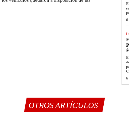
 los vehículos quedaron a disposición de las
E
s
p
6 
L
E
P
É
E
d
p
C
6 
OTROS ARTÍCULOS