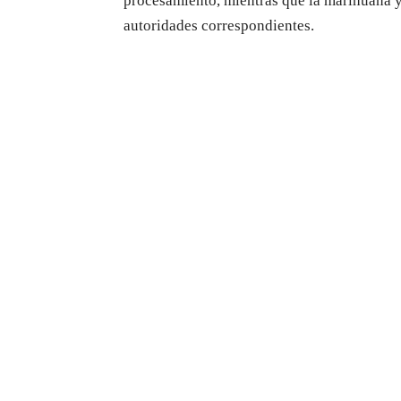
procesamiento, mientras que la marihuana y
autoridades correspondientes.