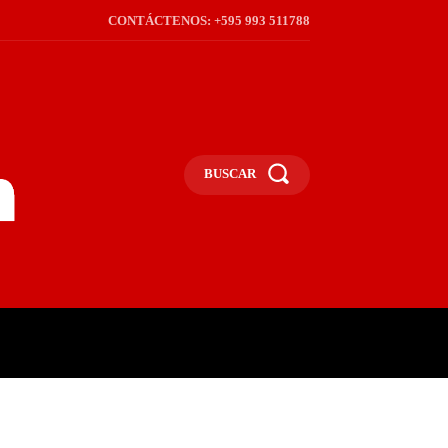
CONTÁCTENOS: +595 993 511788
BUSCAR
ICA
REGIÓN
FRONTERA
S