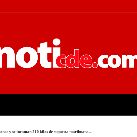
 JUDICIALES
ECONOMÍA
POLÍT
onas y se incautan 210 kilos de supuesta marihuana...