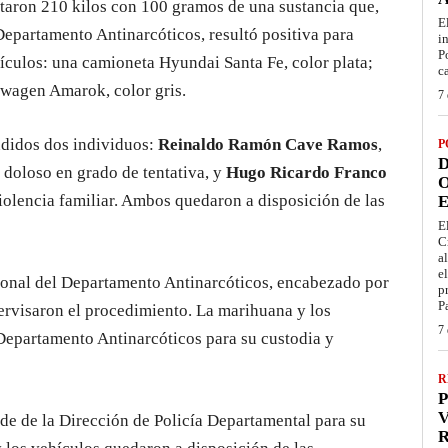
utaron 210 kilos con 100 gramos de una sustancia que,
E
 Departamento Antinarcóticos, resultó positiva para
i
P
ículos: una camioneta Hyundai Santa Fe, color plata;
c
swagen Amarok, color gris.
7 
ndidos dos individuos:
Reinaldo Ramón Cave Ramos
,
P
D
 doloso en grado de tentativa, y
Hugo Ricardo Franco
O
iolencia familiar. Ambos quedaron a disposición de las
E
E
C
a
e
sonal del Departamento Antinarcóticos, encabezado por
p
P
ervisaron el procedimiento. La marihuana y los
7 
Departamento Antinarcóticos para su custodia y
R
P
V
de de la Dirección de Policía Departamental para su