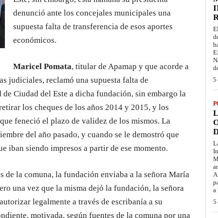
I
denunció ante los concejales municipales una
supuesta falta de transferencia de esos aportes
E
d
económicos.
h
E
N
Maricel Pomata
, titular de Apamap y que acorde a
d
as judiciales, reclamó una supuesta falta de
5 
 de Ciudad del Este a dicha fundación, sin embargo la
P
retirar los cheques de los años 2014 y 2015, y los
L
que feneció el plazo de validez de los mismos. La
O
D
iembre del año pasado, y cuando se le demostró que
L
que iban siendo impresos a partir de ese momento.
I
M
a
s de la comuna, la fundación enviaba a la señora María
A
p
pero una vez que la misma dejó la fundación, la señora
a
autorizar legalmente a través de escribanía a su
5 
pondiente, motivada, según fuentes de la comuna por una