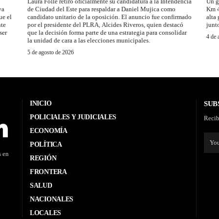
Laura Folle retiró oficialmente su candidatura a la Intendencia
Un g
ya
de Ciudad del Este para respaldar a Daniel Mujica como
Km 4
ue el
candidato unitario de la oposición. El anuncio fue confirmado
alta
nte
por el presidente del PLRA, Alcides Riveros, quien destacó
junt
ser
que la decisión forma parte de una estrategia para consolidar
4 de 
la unidad de cara a las elecciones municipales.
5 de agosto de 2026
INICIO
SUB
POLICIALES Y JUDICIALES
Recib
ECONOMÍA
POLÍTICA
s en
REGIÓN
FRONTERA
SALUD
NACIONALES
LOCALES