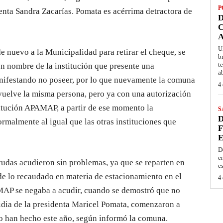
P
denta Sandra Zacarías. Pomata es acérrima detractora de
D
C
A
U
de nuevo a la Municipalidad para retirar el cheque, se
b
t
en nombre de la institución que presente una
a
manifestando no poseer, por lo que nuevamente la comuna
4 
 vuelve la misma persona, pero ya con una autorización
stitución APAMAP, a partir de ese momento la
S
D
almente al igual que las otras instituciones que
F
E
D
e
udas acudieron sin problemas, ya que se reparten en
e
de lo recaudado en materia de estacionamiento en el
4 
AP se negaba a acudir, cuando se demostró que no
esidia de la presidenta Maricel Pomata, comenzaron a
lo han hecho este año, según informó la comuna.