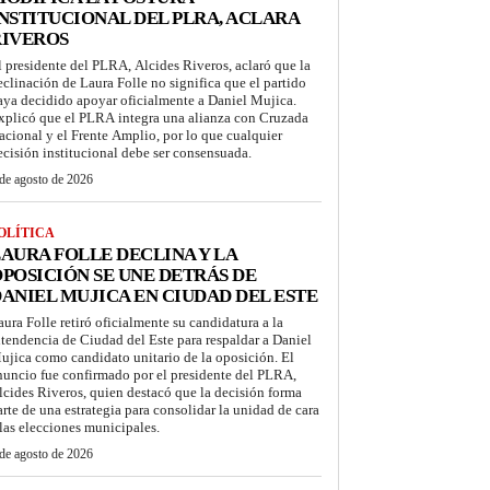
NSTITUCIONAL DEL PLRA, ACLARA
RIVEROS
l presidente del PLRA, Alcides Riveros, aclaró que la
eclinación de Laura Folle no significa que el partido
aya decidido apoyar oficialmente a Daniel Mujica.
xplicó que el PLRA integra una alianza con Cruzada
acional y el Frente Amplio, por lo que cualquier
ecisión institucional debe ser consensuada.
de agosto de 2026
OLÍTICA
AURA FOLLE DECLINA Y LA
POSICIÓN SE UNE DETRÁS DE
ANIEL MUJICA EN CIUDAD DEL ESTE
aura Folle retiró oficialmente su candidatura a la
ntendencia de Ciudad del Este para respaldar a Daniel
ujica como candidato unitario de la oposición. El
nuncio fue confirmado por el presidente del PLRA,
lcides Riveros, quien destacó que la decisión forma
arte de una estrategia para consolidar la unidad de cara
 las elecciones municipales.
de agosto de 2026