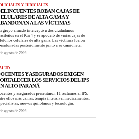
OLICIALES Y JUDICIALES
ELINCUENTES ROBAN CAJAS DE
ELULARES DE ALTA GAMA Y
BANDONAN A LAS VÍCTIMAS
n grupo armado interceptó a dos ciudadanos
rasileños en el Km 4 y se apoderó de varias cajas de
eléfonos celulares de alta gama. Las víctimas fueron
bandonadas posteriormente junto a su camioneta.
de agosto de 2026
ALUD
OCENTES Y ASEGURADOS EXIGEN
ORTALECER LOS SERVICIOS DEL IPS
N ALTO PARANÁ
ocentes y asegurados presentaron 11 reclamos al IPS,
ntre ellos más camas, terapia intensiva, medicamentos,
specialistas, nuevos quirófanos y tecnología.
de agosto de 2026