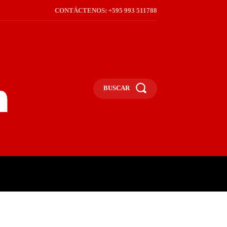
CONTÁCTENOS: +595 993 511788
BUSCAR
ICA
REGIÓN
FRONTERA
S