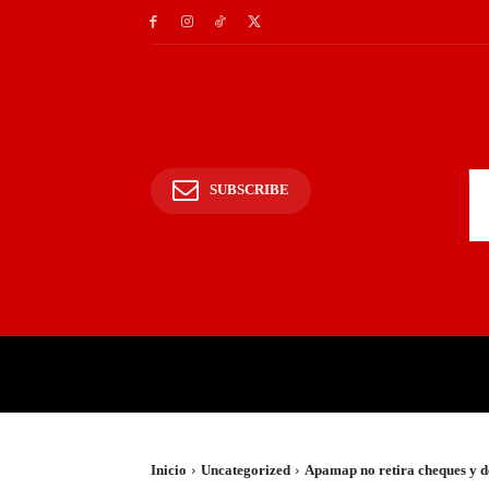
SUBSCRIBE
INICIO
POLICIALES Y
Inicio
Uncategorized
Apamap no retira cheques y d