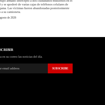
rupo armado interceptó a dos ciudadanos brasileños en el
 y se apoderó de varias cajas de teléfonos celulares de
 gama. Las víctimas fueron abandonadas posteriormente
o a su camioneta.
agosto de 2026
SCRIBIR
a en su correo las noticias del día.
SUBSCRIBE