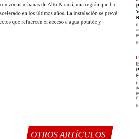
to en zonas urbanas de Alto Paraná, una región que ha
P
V
celerado en los últimos años. La instalación se prevé
ectos que refuercen el acceso a agua potable y
E
s
p
6 
L
E
P
É
E
d
p
C
6 
OTROS ARTÍCULOS