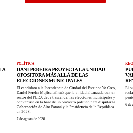
POLÍTICA
REG
LA
DANI PEREIRA PROYECTA LA UNIDAD
PU
OPOSITORA MÁS ALLÁ DE LAS
VA
ELECCIONES MUNICIPALES
RE
El candidato a la Intendencia de Ciudad del Este por Yo Creo,
El p
Daniel Pereira Mujica, afirmó que la unidad alcanzada con un
recl
sector del PLRA debe trascender las elecciones municipales y
peat
convertirse en la base de un proyecto político para disputar la
6 de 
Gobernación de Alto Paraná y la Presidencia de la República
en 2028.
7 de agosto de 2026