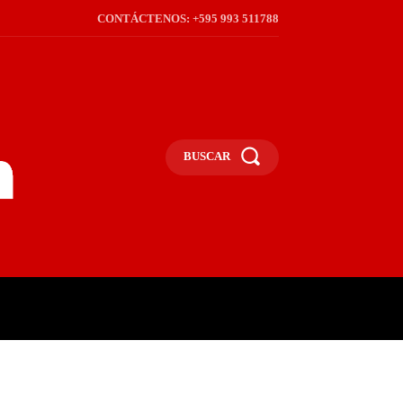
CONTÁCTENOS: +595 993 511788
BUSCAR
ICA
REGIÓN
FRONTERA
S