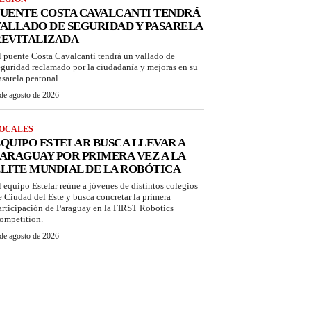
UENTE COSTA CAVALCANTI TENDRÁ
ALLADO DE SEGURIDAD Y PASARELA
REVITALIZADA
l puente Costa Cavalcanti tendrá un vallado de
eguridad reclamado por la ciudadanía y mejoras en su
asarela peatonal.
de agosto de 2026
OCALES
QUIPO ESTELAR BUSCA LLEVAR A
ARAGUAY POR PRIMERA VEZ A LA
LITE MUNDIAL DE LA ROBÓTICA
l equipo Estelar reúne a jóvenes de distintos colegios
e Ciudad del Este y busca concretar la primera
articipación de Paraguay en la FIRST Robotics
ompetition.
de agosto de 2026