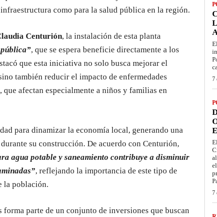
P
infraestructura como para la salud pública en la región.
L
laudia Centurión
, la instalación de esta planta
E
 pública”
, que se espera beneficie directamente a los
i
P
stacó que esta iniciativa no solo busca mejorar el
c
 sino también reducir el impacto de enfermedades
7 
 que afectan especialmente a niños y familias en
P
D
O
idad para dinamizar la economía local, generando una
E
E
 durante su construcción. De acuerdo con Centurión,
C
ara agua potable y saneamiento contribuye a disminuir
a
e
taminadas”
, reflejando la importancia de este tipo de
p
P
e la población.
7 
es forma parte de un conjunto de inversiones que buscan
R