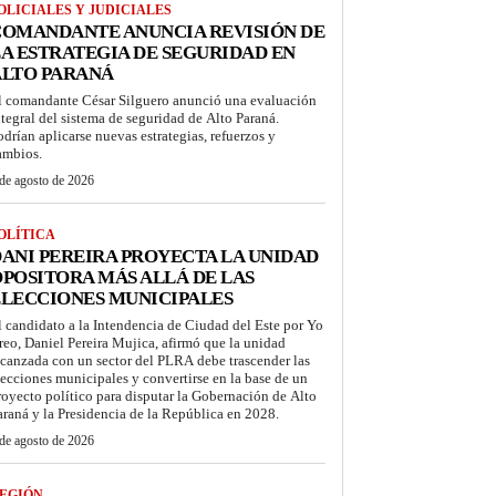
OLICIALES Y JUDICIALES
COMANDANTE ANUNCIA REVISIÓN DE
A ESTRATEGIA DE SEGURIDAD EN
ALTO PARANÁ
l comandante César Silguero anunció una evaluación
ntegral del sistema de seguridad de Alto Paraná.
odrían aplicarse nuevas estrategias, refuerzos y
ambios.
de agosto de 2026
OLÍTICA
ANI PEREIRA PROYECTA LA UNIDAD
POSITORA MÁS ALLÁ DE LAS
LECCIONES MUNICIPALES
l candidato a la Intendencia de Ciudad del Este por Yo
reo, Daniel Pereira Mujica, afirmó que la unidad
lcanzada con un sector del PLRA debe trascender las
lecciones municipales y convertirse en la base de un
royecto político para disputar la Gobernación de Alto
araná y la Presidencia de la República en 2028.
de agosto de 2026
EGIÓN