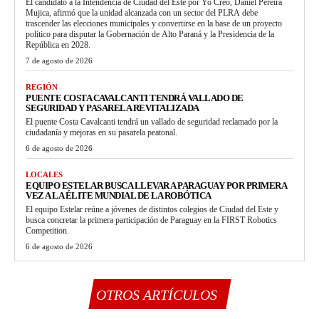
El candidato a la Intendencia de Ciudad del Este por Yo Creo, Daniel Pereira
Mujica, afirmó que la unidad alcanzada con un sector del PLRA debe
trascender las elecciones municipales y convertirse en la base de un proyecto
político para disputar la Gobernación de Alto Paraná y la Presidencia de la
República en 2028.
7 de agosto de 2026
REGIÓN
PUENTE COSTA CAVALCANTI TENDRÁ VALLADO DE
SEGURIDAD Y PASARELA REVITALIZADA
El puente Costa Cavalcanti tendrá un vallado de seguridad reclamado por la
ciudadanía y mejoras en su pasarela peatonal.
6 de agosto de 2026
LOCALES
EQUIPO ESTELAR BUSCA LLEVAR A PARAGUAY POR PRIMERA
VEZ A LA ÉLITE MUNDIAL DE LA ROBÓTICA
El equipo Estelar reúne a jóvenes de distintos colegios de Ciudad del Este y
busca concretar la primera participación de Paraguay en la FIRST Robotics
Competition.
6 de agosto de 2026
OTROS ARTÍCULOS