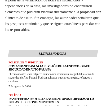
A pesar de la verificación de todas las habitaciones y
dependencias de la casa, los investigadores no encontraron
elementos que pudieran vincular directamente a la propiedad con
el intento de asalto. Sin embargo, las autoridades señalaron que
las pesquisas continúan y que se siguen otras líneas para dar con
los responsables.
ULTIMAS NOTICIAS
POLICIALES Y JUDICIALES
COMANDANTE ANUNCIA REVISIÓN DE LA ESTRATEGIA DE
SEGURIDAD EN ALTO PARANÁ
El comandante César Silguero anunció una evaluación integral del sistema de
seguridad de Alto Paraná. Podrían aplicarse nuevas estrategias, refuerzos y
cambios.
7 de agosto de 2026
POLÍTICA
DANI PEREIRA PROYECTA LA UNIDAD OPOSITORA MÁS ALLÁ
DE LAS ELECCIONES MUNICIPALES