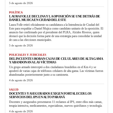
5 de agosto de 2026
POLÍTICA
LAURA FOLLE DECLINA Y LA OPOSICIÓN SE UNE DETRÁS DE
DANIEL MUJICA EN CIUDAD DEL ESTE
Laura Folle retiró oficialmente su candidatura a la Intendencia de Ciudad del
Este para respaldar a Daniel Mujica como candidato unitario de la oposición. El
anuncio fue confirmado por el presidente del PLRA, Alcides Riveros, quien
destacó que la decisión forma parte de una estrategia para consolidar la unidad
de cara a las elecciones municipales.
5 de agosto de 2026
POLICIALES Y JUDICIALES
DELINCUENTES ROBAN CAJAS DE CELULARES DE ALTA GAMA
Y ABANDONAN A LAS VÍCTIMAS
Un grupo armado interceptó a dos ciudadanos brasileños en el Km 4 y se
apoderó de varias cajas de teléfonos celulares de alta gama. Las víctimas fueron
abandonadas posteriormente junto a su camioneta.
4 de agosto de 2026
SALUD
DOCENTES Y ASEGURADOS EXIGEN FORTALECER LOS
SERVICIOS DEL IPS EN ALTO PARANÁ
Docentes y asegurados presentaron 11 reclamos al IPS, entre ellos más camas,
terapia intensiva, medicamentos, especialistas, nuevos quirófanos y tecnología.
4 de agosto de 2026