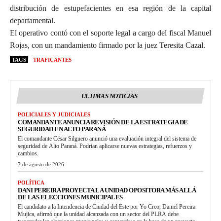
distribución de estupefacientes en esa región de la capital
departamental.
El operativo contó con el soporte legal a cargo del fiscal Manuel
Rojas, con un mandamiento firmado por la juez Teresita Cazal.
TAGS
TRAFICANTES
ULTIMAS NOTICIAS
POLICIALES Y JUDICIALES
COMANDANTE ANUNCIA REVISIÓN DE LA ESTRATEGIA DE
SEGURIDAD EN ALTO PARANÁ
El comandante César Silguero anunció una evaluación integral del sistema de
seguridad de Alto Paraná. Podrían aplicarse nuevas estrategias, refuerzos y
cambios.
7 de agosto de 2026
POLÍTICA
DANI PEREIRA PROYECTA LA UNIDAD OPOSITORA MÁS ALLÁ
DE LAS ELECCIONES MUNICIPALES
El candidato a la Intendencia de Ciudad del Este por Yo Creo, Daniel Pereira
Mujica, afirmó que la unidad alcanzada con un sector del PLRA debe