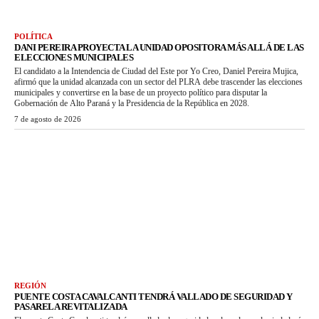
POLÍTICA
DANI PEREIRA PROYECTA LA UNIDAD OPOSITORA MÁS ALLÁ DE LAS
ELECCIONES MUNICIPALES
El candidato a la Intendencia de Ciudad del Este por Yo Creo, Daniel Pereira Mujica,
afirmó que la unidad alcanzada con un sector del PLRA debe trascender las elecciones
municipales y convertirse en la base de un proyecto político para disputar la
Gobernación de Alto Paraná y la Presidencia de la República en 2028.
7 de agosto de 2026
REGIÓN
PUENTE COSTA CAVALCANTI TENDRÁ VALLADO DE SEGURIDAD Y
PASARELA REVITALIZADA