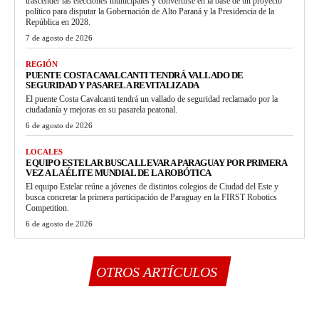
trascender las elecciones municipales y convertirse en la base de un proyecto
político para disputar la Gobernación de Alto Paraná y la Presidencia de la
República en 2028.
7 de agosto de 2026
REGIÓN
PUENTE COSTA CAVALCANTI TENDRÁ VALLADO DE
SEGURIDAD Y PASARELA REVITALIZADA
El puente Costa Cavalcanti tendrá un vallado de seguridad reclamado por la
ciudadanía y mejoras en su pasarela peatonal.
6 de agosto de 2026
LOCALES
EQUIPO ESTELAR BUSCA LLEVAR A PARAGUAY POR PRIMERA
VEZ A LA ÉLITE MUNDIAL DE LA ROBÓTICA
El equipo Estelar reúne a jóvenes de distintos colegios de Ciudad del Este y
busca concretar la primera participación de Paraguay en la FIRST Robotics
Competition.
6 de agosto de 2026
OTROS ARTÍCULOS