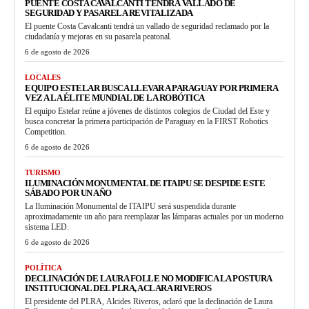
PUENTE COSTA CAVALCANTI TENDRÁ VALLADO DE
SEGURIDAD Y PASARELA REVITALIZADA
El puente Costa Cavalcanti tendrá un vallado de seguridad reclamado por la
ciudadanía y mejoras en su pasarela peatonal.
6 de agosto de 2026
LOCALES
EQUIPO ESTELAR BUSCA LLEVAR A PARAGUAY POR PRIMERA
VEZ A LA ÉLITE MUNDIAL DE LA ROBÓTICA
El equipo Estelar reúne a jóvenes de distintos colegios de Ciudad del Este y
busca concretar la primera participación de Paraguay en la FIRST Robotics
Competition.
6 de agosto de 2026
TURISMO
ILUMINACIÓN MONUMENTAL DE ITAIPU SE DESPIDE ESTE
SÁBADO POR UN AÑO
La Iluminación Monumental de ITAIPU será suspendida durante
aproximadamente un año para reemplazar las lámparas actuales por un moderno
sistema LED.
6 de agosto de 2026
POLÍTICA
DECLINACIÓN DE LAURA FOLLE NO MODIFICA LA POSTURA
INSTITUCIONAL DEL PLRA, ACLARA RIVEROS
El presidente del PLRA, Alcides Riveros, aclaró que la declinación de Laura