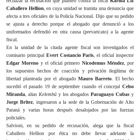
rechazar la recusación que planteó contra la fiscal
Karina Liz
Caballero Hellion
, en cuya unidad se tramita una denuncia que
afecta a tres oficiales de la Policía Nacional. Dijo que su pedido
se ajusta a derecho porque el abogado que denunció a los
uniformados defendió en otra causa (prevaricato) a la agente
fiscal.
En la unidad de la citada agente fiscal son investigados el
comisario principal
Evert Costancio Paris
, el oficial inspector
Edgar Moreno
y el oficial primero
Nicodemus Méndez
, por
los supuestos hechos de coacción y privación ilegítima de
libertad planteada por el abogado
Mauro Barreto
. El hecho
sucedió el pasado 19 de septiembre cuando el concejal
Celso
Miranda
, alias
Kelembú
y los abogados
Paraguayo Cubas
y
Jorge Britez
, ingresaron a la sede de la Gobernación de Alto
Paraná y varias horas después desalojados por las fuerzas
policiales.
Salvioni, en su pedido de recusación, alega que la fiscal
Caballero Hellion por ética no debe llevar adelante la