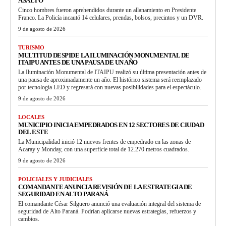
ASALTO
Cinco hombres fueron aprehendidos durante un allanamiento en Presidente
Franco. La Policía incautó 14 celulares, prendas, bolsos, precintos y un DVR.
9 de agosto de 2026
TURISMO
MULTITUD DESPIDE LA ILUMINACIÓN MONUMENTAL DE
ITAIPU ANTES DE UNA PAUSA DE UN AÑO
La Iluminación Monumental de ITAIPU realizó su última presentación antes de
una pausa de aproximadamente un año. El histórico sistema será reemplazado
por tecnología LED y regresará con nuevas posibilidades para el espectáculo.
9 de agosto de 2026
LOCALES
MUNICIPIO INICIA EMPEDRADOS EN 12 SECTORES DE CIUDAD
DEL ESTE
La Municipalidad inició 12 nuevos frentes de empedrado en las zonas de
Acaray y Monday, con una superficie total de 12.270 metros cuadrados.
9 de agosto de 2026
POLICIALES Y JUDICIALES
COMANDANTE ANUNCIA REVISIÓN DE LA ESTRATEGIA DE
SEGURIDAD EN ALTO PARANÁ
El comandante César Silguero anunció una evaluación integral del sistema de
seguridad de Alto Paraná. Podrían aplicarse nuevas estrategias, refuerzos y
cambios.