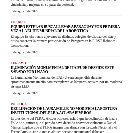
ciudadanía y mejoras en su pasarela peatonal.
6 de agosto de 2026
LOCALES
EQUIPO ESTELAR BUSCA LLEVAR A PARAGUAY POR PRIMERA
VEZ A LA ÉLITE MUNDIAL DE LA ROBÓTICA
El equipo Estelar reúne a jóvenes de distintos colegios de Ciudad del Este y
busca concretar la primera participación de Paraguay en la FIRST Robotics
Competition.
6 de agosto de 2026
TURISMO
ILUMINACIÓN MONUMENTAL DE ITAIPU SE DESPIDE ESTE
SÁBADO POR UN AÑO
La Iluminación Monumental de ITAIPU será suspendida durante
aproximadamente un año para reemplazar las lámparas actuales por un moderno
sistema LED.
6 de agosto de 2026
POLÍTICA
DECLINACIÓN DE LAURA FOLLE NO MODIFICA LA POSTURA
INSTITUCIONAL DEL PLRA, ACLARA RIVEROS
El presidente del PLRA, Alcides Riveros, aclaró que la declinación de Laura
Folle no significa que el partido haya decidido apoyar oficialmente a Daniel
Mujica. Explicó que el PLRA integra una alianza con Cruzada Nacional y el
Frente Amplio, por lo que cualquier decisión institucional debe ser