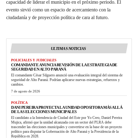
capacidad de liderar el municipio en el próximo periodo. El
evento sirvió como un espacio de acercamiento con la
ciudadanía y de proyección política de cara al futuro.
ULTIMAS NOTICIAS
POLICIALES Y JUDICIALES
COMANDANTE ANUNCIA REVISIÓN DE LA ESTRATEGIA DE
SEGURIDAD EN ALTO PARANÁ
El comandante César Silguero anunció una evaluación integral del sistema de
seguridad de Alto Paraná. Podrían aplicarse nuevas estrategias, refuerzos y
cambios.
7 de agosto de 2026
POLÍTICA
DANI PEREIRA PROYECTA LA UNIDAD OPOSITORA MÁS ALLÁ
DE LAS ELECCIONES MUNICIPALES
El candidato a la Intendencia de Ciudad del Este por Yo Creo, Daniel Pereira
Mujica, afirmó que la unidad alcanzada con un sector del PLRA debe
trascender las elecciones municipales y convertirse en la base de un proyecto
político para disputar la Gobernación de Alto Paraná y la Presidencia de la
República en 2028.