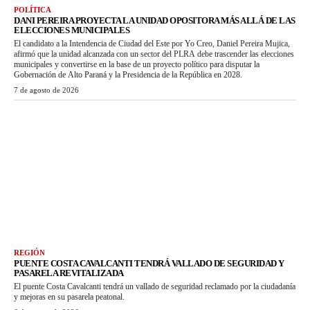
POLÍTICA
DANI PEREIRA PROYECTA LA UNIDAD OPOSITORA MÁS ALLÁ DE LAS
ELECCIONES MUNICIPALES
El candidato a la Intendencia de Ciudad del Este por Yo Creo, Daniel Pereira Mujica,
afirmó que la unidad alcanzada con un sector del PLRA debe trascender las elecciones
municipales y convertirse en la base de un proyecto político para disputar la
Gobernación de Alto Paraná y la Presidencia de la República en 2028.
7 de agosto de 2026
REGIÓN
PUENTE COSTA CAVALCANTI TENDRÁ VALLADO DE SEGURIDAD Y
PASARELA REVITALIZADA
El puente Costa Cavalcanti tendrá un vallado de seguridad reclamado por la ciudadanía
y mejoras en su pasarela peatonal.