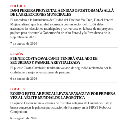
POLÍTICA
DANI PEREIRA PROYECTA LA UNIDAD OPOSITORA MÁS ALLÁ
DE LAS ELECCIONES MUNICIPALES
El candidato a la Intendencia de Ciudad del Este por Yo Creo, Daniel Pereira
Mujica, afirmó que la unidad alcanzada con un sector del PLRA debe
trascender las elecciones municipales y convertirse en la base de un proyecto
político para disputar la Gobernación de Alto Paraná y la Presidencia de la
República en 2028.
7 de agosto de 2026
REGIÓN
PUENTE COSTA CAVALCANTI TENDRÁ VALLADO DE
SEGURIDAD Y PASARELA REVITALIZADA
El puente Costa Cavalcanti tendrá un vallado de seguridad reclamado por la
ciudadanía y mejoras en su pasarela peatonal.
6 de agosto de 2026
LOCALES
EQUIPO ESTELAR BUSCA LLEVAR A PARAGUAY POR PRIMERA
VEZ A LA ÉLITE MUNDIAL DE LA ROBÓTICA
El equipo Estelar reúne a jóvenes de distintos colegios de Ciudad del Este y
busca concretar la primera participación de Paraguay en la FIRST Robotics
Competition.
6 de agosto de 2026