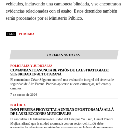
vehículos, incluyendo una camioneta blindada, y se encontraron
evidencias relacionadas con el asalto. Estos detenidos también
serán procesados por el Ministerio Público.
TAGS
PORTADA
ULTIMAS NOTICIAS
POLICIALES Y JUDICIALES
COMANDANTE ANUNCIA REVISIÓN DE LA ESTRATEGIA DE
SEGURIDAD EN ALTO PARANÁ
El comandante César Silguero anunció una evaluación integral del sistema de
seguridad de Alto Paraná. Podrían aplicarse nuevas estrategias, refuerzos y
cambios.
7 de agosto de 2026
POLÍTICA
DANI PEREIRA PROYECTA LA UNIDAD OPOSITORA MÁS ALLÁ
DE LAS ELECCIONES MUNICIPALES
El candidato a la Intendencia de Ciudad del Este por Yo Creo, Daniel Pereira
Mujica, afirmó que la unidad alcanzada con un sector del PLRA debe
trascender las elecciones municipales y convertirse en la base de un proyecto