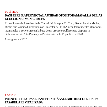
POLÍTICA
DANI PEREIRA PROYECTA LA UNIDAD OPOSITORA MÁS ALLÁ DE LAS
ELECCIONES MUNICIPALES
El candidato a la Intendencia de Ciudad del Este por Yo Creo, Daniel Pereira Mujica,
afirmó que la unidad alcanzada con un sector del PLRA debe trascender las elecciones
municipales y convertirse en la base de un proyecto político para disputar la
Gobernación de Alto Paraná y la Presidencia de la República en 2028.
7 de agosto de 2026
REGIÓN
PUENTE COSTA CAVALCANTI TENDRÁ VALLADO DE SEGURIDAD Y
PASARELA REVITALIZADA