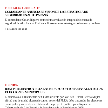
POLICIALES Y JUDICIALES
COMANDANTE ANUNCIA REVISIÓN DE LA ESTRATEGIA DE
SEGURIDAD EN ALTO PARANÁ
El comandante César Silguero anunció una evaluación integral del sistema de
seguridad de Alto Paraná. Podrían aplicarse nuevas estrategias, refuerzos y cambios.
7 de agosto de 2026
POLÍTICA
DANI PEREIRA PROYECTA LA UNIDAD OPOSITORA MÁS ALLÁ DE LAS
ELECCIONES MUNICIPALES
El candidato a la Intendencia de Ciudad del Este por Yo Creo, Daniel Pereira Mujica,
afirmó que la unidad alcanzada con un sector del PLRA debe trascender las elecciones
municipales y convertirse en la base de un proyecto político para disputar la
Gobernación de Alto Paraná y la Presidencia de la República en 2028.