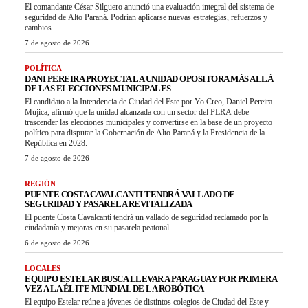
El comandante César Silguero anunció una evaluación integral del sistema de
seguridad de Alto Paraná. Podrían aplicarse nuevas estrategias, refuerzos y
cambios.
7 de agosto de 2026
POLÍTICA
DANI PEREIRA PROYECTA LA UNIDAD OPOSITORA MÁS ALLÁ
DE LAS ELECCIONES MUNICIPALES
El candidato a la Intendencia de Ciudad del Este por Yo Creo, Daniel Pereira
Mujica, afirmó que la unidad alcanzada con un sector del PLRA debe
trascender las elecciones municipales y convertirse en la base de un proyecto
político para disputar la Gobernación de Alto Paraná y la Presidencia de la
República en 2028.
7 de agosto de 2026
REGIÓN
PUENTE COSTA CAVALCANTI TENDRÁ VALLADO DE
SEGURIDAD Y PASARELA REVITALIZADA
El puente Costa Cavalcanti tendrá un vallado de seguridad reclamado por la
ciudadanía y mejoras en su pasarela peatonal.
6 de agosto de 2026
LOCALES
EQUIPO ESTELAR BUSCA LLEVAR A PARAGUAY POR PRIMERA
VEZ A LA ÉLITE MUNDIAL DE LA ROBÓTICA
El equipo Estelar reúne a jóvenes de distintos colegios de Ciudad del Este y